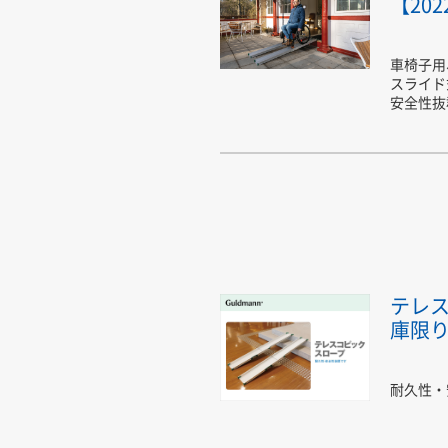
【20
車椅子用
スライド
安全性抜
テレ
庫限
耐久性・