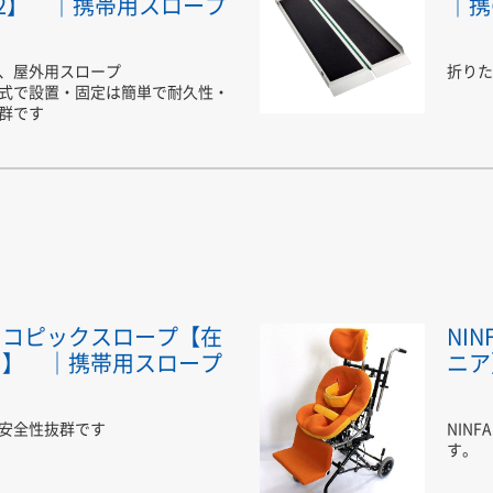
22】 ｜携帯用スロープ
｜携
、屋外用スロープ
折りた
式で設置・固定は簡単で耐久性・
群です
スコピックスロープ【在
NIN
り】 ｜携帯用スロープ
ニア
安全性抜群です
NIN
す。