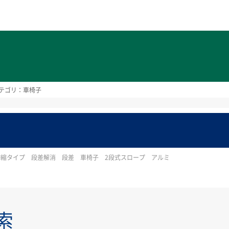
ト
テゴリ：車椅子
縮タイプ 段差解消 段差 車椅子 2段式スロープ アルミ
索