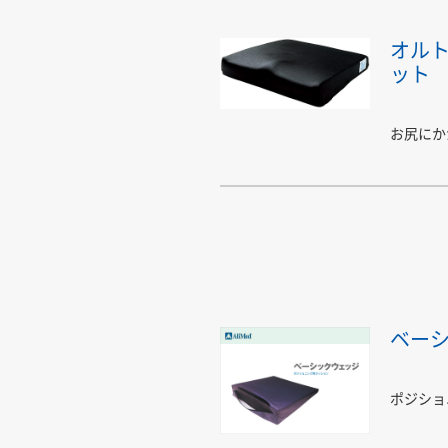
オル
ット
お尻にか
ベー
ポジショ