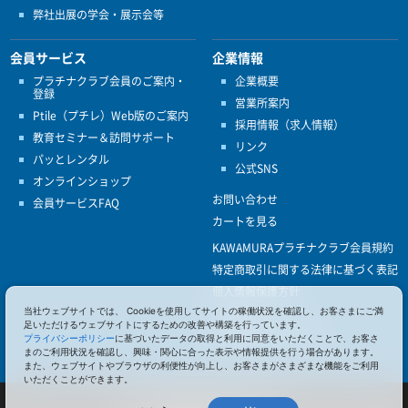
弊社出展の学会・展示会等
会員サービス
企業情報
プラチナクラブ会員のご案内・
企業概要
登録
営業所案内
Ptile（プチレ）Web版のご案内
採用情報（求人情報）
教育セミナー＆訪問サポート
リンク
パッとレンタル
公式SNS
オンラインショップ
お問い合わせ
会員サービスFAQ
カートを見る
KAWAMURAプラチナクラブ会員規約
特定商取引に関する法律に基づく表記
個人情報保護方針
ISO9001
当社ウェブサイトでは、 Cookieを使用してサイトの稼働状況を確認し、お客さまにご満
足いただけるウェブサイトにするための改善や構築を行っています。
健康経営優良法人認定
プライバシーポリシー
に基づいたデータの取得と利用に同意をいただくことで、お客さ
まのご利用状況を確認し、興味・関心に合った表示や情報提供を行う場合があります。
また、ウェブサイトやブラウザの利便性が向上し、お客さまがさまざまな機能をご利用
いただくことができます。
© 2017 Pacific Supply Co.,Ltd.