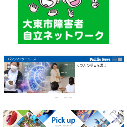
その人の明日を思う
が
1
2
3
4