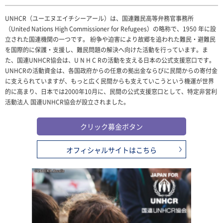
UNHCR（ユーエヌエイチシーアール）は、国連難民高等弁務官事務所
（United Nations High Commissioner for Refugees）の略称で、1950 年に設
立された国連機関の一つです。 紛争や迫害により故郷を追われた難民・避難民
を国際的に保護・支援し、難民問題の解決へ向けた活動を行っています。ま
た、国連UNHCR協会は、U N H C Rの活動を支える日本の公式支援窓口です。
UNHCRの活動資金は、各国政府からの任意の拠出金ならびに民間からの寄付金
に支えられていますが、もっと広く民間からも支えていこうという機運が世界
的に高まり、日本では2000年10月に、民間の公式支援窓口として、特定非営利
活動法人 国連UNHCR協会が設立されました。
クリック募金ボタン
オフィシャルサイトはこちら