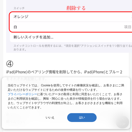
④
iPad(iPhone)のペアリング情報を削除してから、iPad(iPhone)とブルー２
をそれぞれ再起動します。
iPad→ブルー2の順で再起動してから再度ペアリングを行い※、アクティベ
当社ウェブサイトでは、 Cookieを使用してサイトの稼働状況を確認し、お客さまにご満
足いただけるウェブサイトにするための改善や構築を行っています。
ートをお試しください。
プライバシーポリシー
に基づいたデータの取得と利用に同意をいただくことで、お客さ
まのご利用状況を確認し、興味・関心に合った表示や情報提供を行う場合があります。
※ペアリングはMODE１に設定した状態で行ってください
また、ウェブサイトやブラウザの利便性が向上し、お客さまがさまざまな機能をご利用
いただくことができます。
④でもアクティベートができない場合は、ご購入いただいた販売店へご連
いいえ
はい
絡ください。
TOP