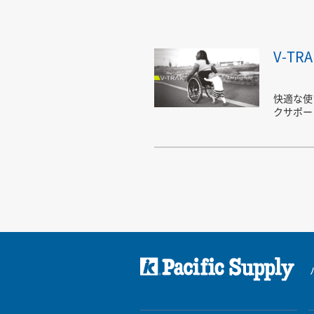
V-TRA
快適な使
クサポー