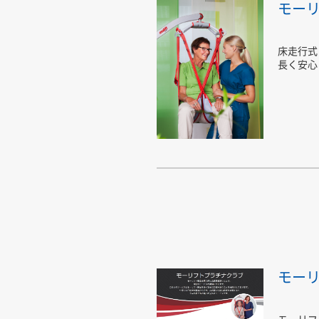
モー
床走行式
長く安心
モー
モーリフ