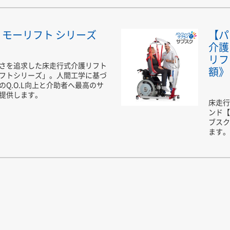
ft モーリフト シリーズ
【パ
介護
リフ
さを追求した床走行式介護リフト
額》
フトシリーズ」。人間工学に基づ
のQ.O.L向上と介助者へ最高のサ
提供します。
床走行
ンド【
ブスク
ます。