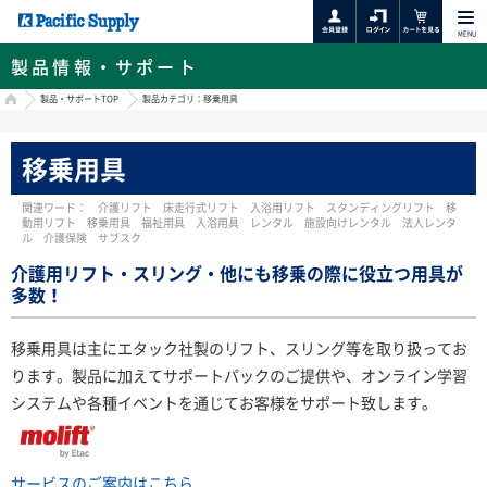
MENU
製品情報・サポート
HOME
製品・サポートTOP
製品カテゴリ：移乗用具
移乗用具
関連ワード： 介護リフト 床走行式リフト 入浴用リフト スタンディングリフト 移
動用リフト 移乗用具 福祉用具 入浴用具 レンタル 施設向けレンタル 法人レンタ
ル 介護保険 サブスク
介護用リフト・スリング・他にも移乗の際に役立つ用具が
多数！
移乗用具は主にエタック社製のリフト、スリング等を取り扱ってお
ります。製品に加えてサポートパックのご提供や、オンライン学習
システムや各種イベントを通じてお客様をサポート致します。
サービスのご案内はこちら