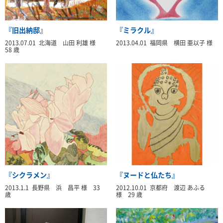
『旧出納邸』
『ミラクル』
2013.07.01 北海道 山田 利雄 様
2013.04.01 福岡県 横田 亜以子 様
58 歳
『シクラメン』
『ヌードと仏たち』
2013.1.1 長野県 浜 昌平 様 33
2012.10.01 京都府 渡辺 あふる
歳
様 29 歳