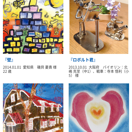
『壁』
『ロボルト君』
2014.01.01 愛知県 磯貝 憂貴 様
2013.10.01 大阪府 バイオリン：北
22 歳
嶋 克至（中1）、戦車：寺本 悟利（小
5） 様