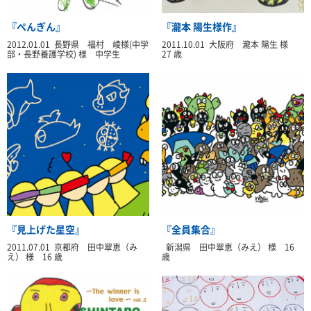
『ぺんぎん』
『瀧本 陽生様作』
2012.01.01 長野県 福村 崚様(中学
2011.10.01 大阪府 瀧本 陽生 様
部・長野養護学校) 様 中学生
27 歳
『見上げた星空』
『全員集合』
2011.07.01 京都府 田中翠恵（み
新潟県 田中翠恵（みえ） 様 16
え） 様 16 歳
歳