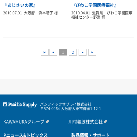
『あじさいの家』
『びわこ学園医療福祉』
2010.07.01 大阪府 浜本靖子 様
2010.04.01 滋賀県 びわこ学園医療
福祉センター野洲 様
<<
1
2
<<
<<
パシフィックサプライ株式会社
〒574-0064 大阪府大東市御領1-12-1
KAWAMURAグループ
川村義肢株式会社
Pニュース&トピックス
製品情報・サポート