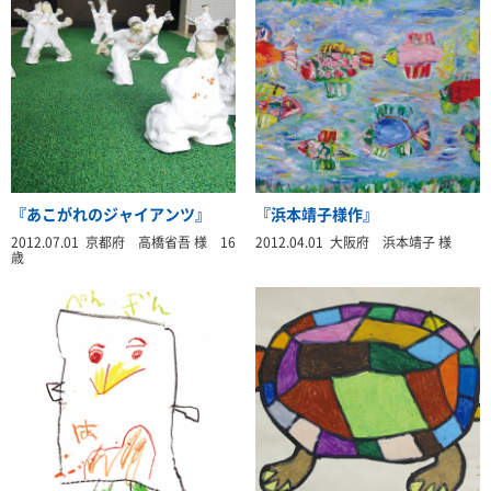
『あこがれのジャイアンツ』
『浜本靖子様作』
2012.07.01 京都府 高橋省吾 様 16
2012.04.01 大阪府 浜本靖子 様
歳