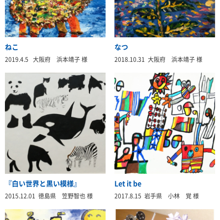
ねこ
なつ
2019.4.5 大阪府 浜本靖子 様
2018.10.31 大阪府 浜本靖子 様
『白い世界と黒い模様』
Let it be
2015.12.01 徳島県 笠野智也 様
2017.8.15 岩手県 小林 覚 様