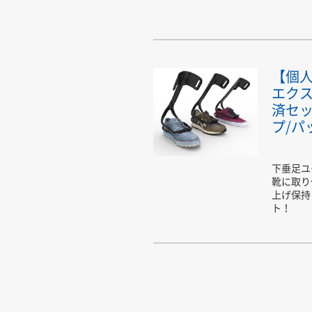
【個
エクス
済セ
プ/パ
下垂足ユ
靴に取り
上げ保持
ト！