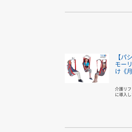
【パ
モー
け《
介護リフ
に導入し