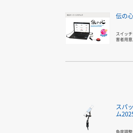
伝の心
スイッチ
害者用意
スパ
ム20
角度調整