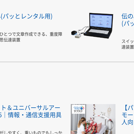
(パッとレンタル用)
伝の
(パ
ひとつで文章作成できる、重度障
思伝達装置
スイッ
達装置
ット＆ユニバーサルアー
【パ
25｜情報・通信支援用具
モー
人向
がしやすく、重いものでもしっか