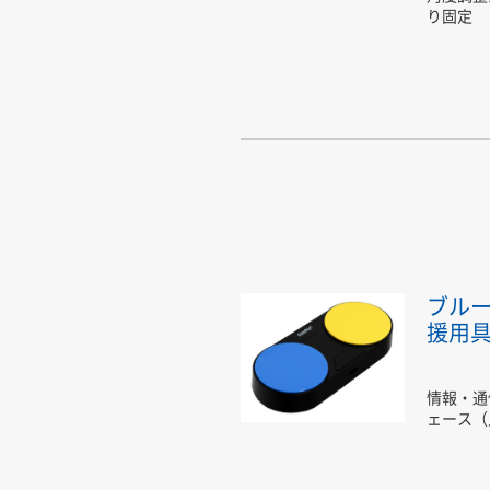
り固定
ブルー
援用
情報・通
ェース（