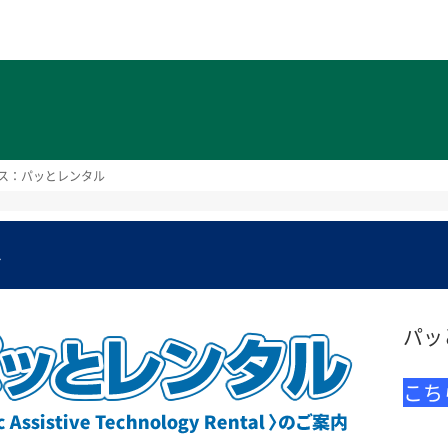
ト
ス：パッとレンタル
ル
パッと
こち