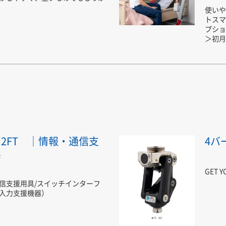
使いや
トスマ
プショ
＞初月
2FT ｜情報・通信支
4バ
具
GET Y
信支援用具/スイッチインターフ
入力支援機器）