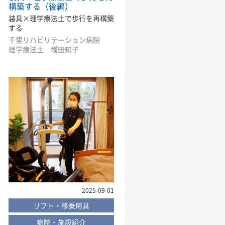
構築する（後編）
装具×理学療法士で歩行を再構築
する
千里リハビリテーション病院
理学療法士 増田知子
2025-09-01
リフト・移乗用具
病院・施設紹介