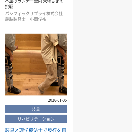
不屈のランナー金内 大輔さまの
挑戦
パシフィックサプライ株式会社
義肢装具士 小関俊祐
2026-01-05
装具
リハビリテーション
装具×理学療法士で歩行を再