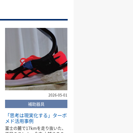
2026-05-01
補助器具
「思考は現実化する」ターボ
メド活用事例
富士の麓で17kmを走り抜いた、