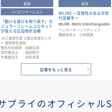
装具
装具
リハビリテーション
MILINE ー互換性のある次世
代足継手ー
「動ける喜びを取り戻す」モ
MILINE -Metric Interchangeable
ジュラーフレームコルセット
ベッカーオーソぺディック
が変える圧迫骨折治療
義肢装具士 小林菜美
JA三重厚生連 三重北医療センタ
ー 菰野厚生病院
整形外科医師 加藤弘明
理学療法士 保田智子
作業療法士 岡安真吾
記事をもっと見る
サプライのオフィシャルS