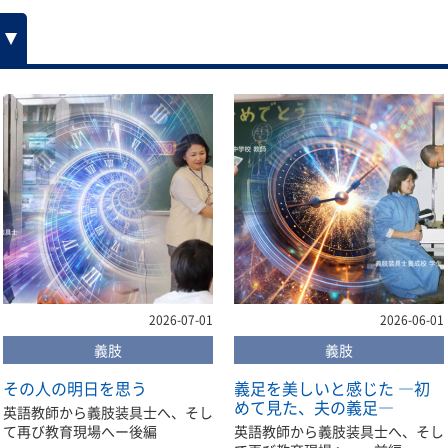
2026-07-01
2026-06-01
義肢
義肢
その人の明日を思う
義足を美しいと感じた ―初
めて見た、夫の義足―
英語教師から義肢装具士へ、そし
て再び教育現場へー後編
英語教師から義肢装具士へ、そし