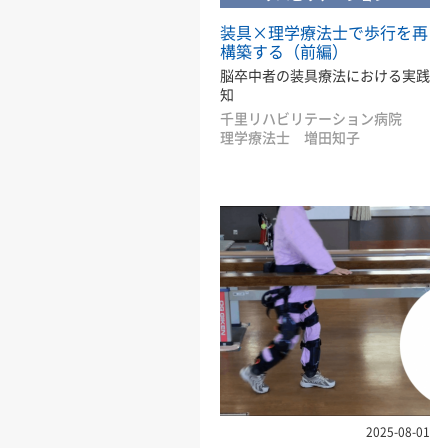
装具×理学療法士で歩行を再
構築する（前編）
脳卒中者の装具療法における実践
知
千里リハビリテーション病院
理学療法士 増田知子
2025-08-01