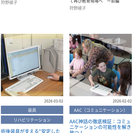
て再び教育現場へ ー前編
狩野綾子
狩野綾子
2026-03-02
2026-02-02
装具
AAC（コミュニケーション）
リハビリテーション
AAC神話の徹底検証：コミュ
ニケーションの可能性を解き
術後装具が支える“安定した
放つ！