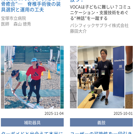
骨癒合”─ 脊椎手術後の装
VOCAは子どもに難しい？コミュ
具選択と運用の工夫
ニケーション・支援技術をめぐ
宝塚市立病院
る“神話”を一蹴する
医師 森山 徳秀
パシフィックサプライ株式会社
藤田大介
2025-11-04
2025-10-01
補助器具
義肢
ターボメドと出会えて本当に
ユーザーの可能性を一段引き