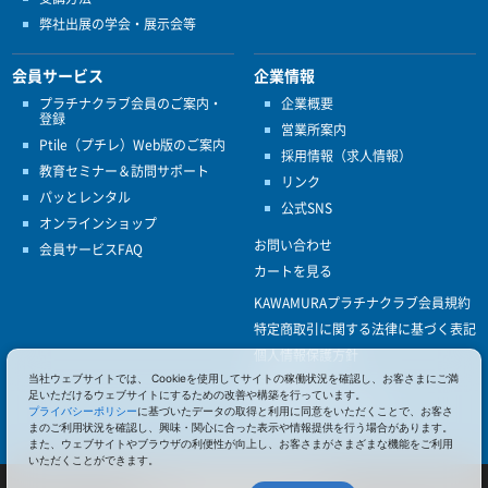
弊社出展の学会・展示会等
会員サービス
企業情報
プラチナクラブ会員のご案内・
企業概要
登録
営業所案内
Ptile（プチレ）Web版のご案内
採用情報（求人情報）
教育セミナー＆訪問サポート
リンク
パッとレンタル
公式SNS
オンラインショップ
お問い合わせ
会員サービスFAQ
カートを見る
KAWAMURAプラチナクラブ会員規約
特定商取引に関する法律に基づく表記
個人情報保護方針
当社ウェブサイトでは、 Cookieを使用してサイトの稼働状況を確認し、お客さまにご満
ISO9001
足いただけるウェブサイトにするための改善や構築を行っています。
健康経営優良法人認定
プライバシーポリシー
に基づいたデータの取得と利用に同意をいただくことで、お客さ
まのご利用状況を確認し、興味・関心に合った表示や情報提供を行う場合があります。
また、ウェブサイトやブラウザの利便性が向上し、お客さまがさまざまな機能をご利用
いただくことができます。
© 2017 Pacific Supply Co.,Ltd.