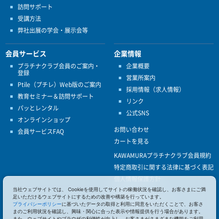
訪問サポート
受講方法
弊社出展の学会・展示会等
会員サービス
企業情報
プラチナクラブ会員のご案内・
企業概要
登録
営業所案内
Ptile（プチレ）Web版のご案内
採用情報（求人情報）
教育セミナー＆訪問サポート
リンク
パッとレンタル
公式SNS
オンラインショップ
お問い合わせ
会員サービスFAQ
カートを見る
KAWAMURAプラチナクラブ会員規約
特定商取引に関する法律に基づく表記
個人情報保護方針
当社ウェブサイトでは、 Cookieを使用してサイトの稼働状況を確認し、お客さまにご満
ISO9001
足いただけるウェブサイトにするための改善や構築を行っています。
健康経営優良法人認定
プライバシーポリシー
に基づいたデータの取得と利用に同意をいただくことで、お客さ
まのご利用状況を確認し、興味・関心に合った表示や情報提供を行う場合があります。
また、ウェブサイトやブラウザの利便性が向上し、お客さまがさまざまな機能をご利用