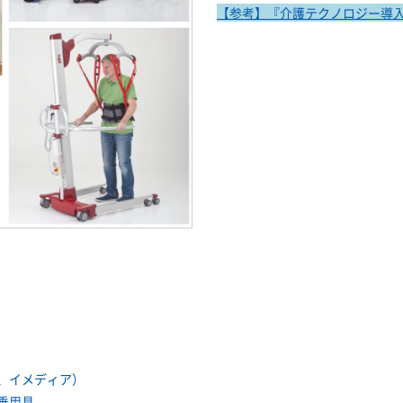
【参考】『介護テクノロジー導
、イメディア）
乗用具