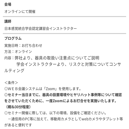
会場
オンラインにて開催
講師
日本感覚統合学会認定講習会インストラクター
プログラム
実施日時：お打ち合わせ
方法：オンライン
弊社より、器具の取扱い注意点についてご説明
内容：
学会インストラクターより、リスクと対策についてコンサ
ルティング
＜条件＞
◎ＷＥＢ会議システムは「Zoom」を使用します。
◎セミナー当日までに、器具の設置環境やヒヤリハット事例等について確認
をさせていただくために、一度Zoomによるお打合せを実施いたします。
（概ね30分程度）
◎セミナー開催に際しては、以下の環境、設備をご確認ください。
－通信用のPC等に加えて、移動用カメラとしてwebカメラやタブレット等
があると便利です