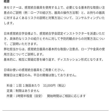
概要
本セミナーは、感覚統合器具を使用する上で、必要となる基本的な取扱い注
意点のご説明（例：ロープの結び方、器具の操作方法等）と、お持ちの器具
に対するよくあるリスクの説明と対策方法について、コンサルティングいた
します。
日本感覚統合学会様より、感覚統合学会認定インストラクターを派遣いただ
き、具体的なリスクの紹介とそれに対して予防的観点からの対策方法につい
て、ご説明いただきます。
弊社担当からは、感覚統合器具の基本的な取扱い注意点、ロープや金具の使
用方法についてご説明します。
基本的に、相互に質疑応答を繰り返す、ディスカッション形式となります。
日頃お使いの感覚統合器具をご用意ください。
開催日は土曜日のみ。平日の開催は致しておりません。
料金：１回 １施設あたり 33,000円（税込）
定員：制限はありません
所要：1時間半程度（目安） 開始時間はご相談に応じます