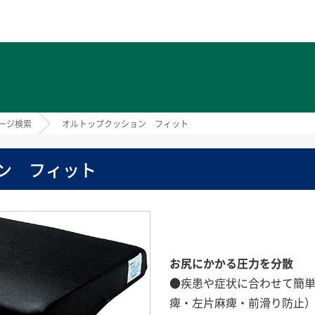
ト
ージ検索
オルトップクッション フィット
ン フィット
お尻にかかる圧力を分散
●疾患や症状に合わせて簡単
痺・左片麻痺・前滑り防止