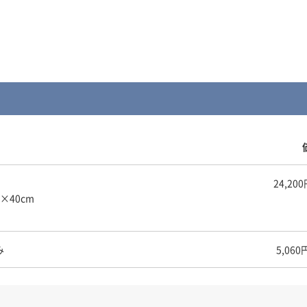
24,2
×40cm
み
5,06