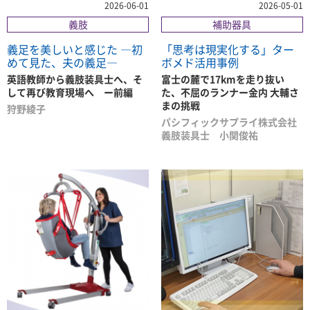
2026-06-01
2026-05-01
義肢
補助器具
義足を美しいと感じた ―初
「思考は現実化する」ター
めて見た、夫の義足―
ボメド活用事例
英語教師から義肢装具士へ、そ
富士の麓で17kmを走り抜い
して再び教育現場へ ー前編
た、不屈のランナー金内 大輔さ
まの挑戦
狩野綾子
パシフィックサプライ株式会社
義肢装具士 小関俊祐