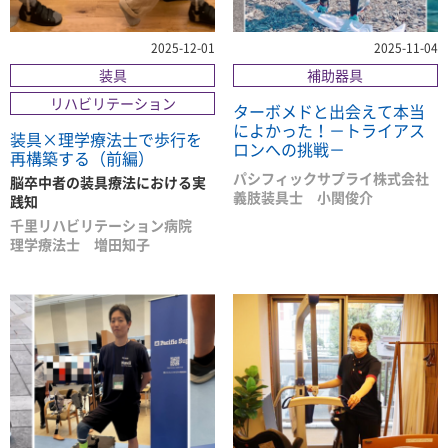
2025-12-01
2025-11-04
装具
補助器具
リハビリテーション
ターボメドと出会えて本当
によかった！－トライアス
装具×理学療法士で歩行を
ロンへの挑戦－
再構築する（前編）
パシフィックサプライ株式会社
脳卒中者の装具療法における実
義肢装具士 小関俊介
践知
千里リハビリテーション病院
理学療法士 増田知子