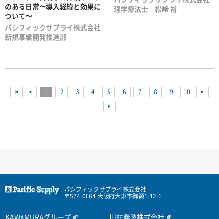
のある日常〜導入経緯と効果に
理学療法士 松﨑 裕
ついて〜
パシフィックサプライ株式会社
新規事業開発推進部
<<
1
2
3
4
5
6
7
8
9
10
<<
<<
パシフィックサプライ株式会社
〒574-0064 大阪府大東市御領1-12-1
KAWAMURAグループ
川村義肢株式会社