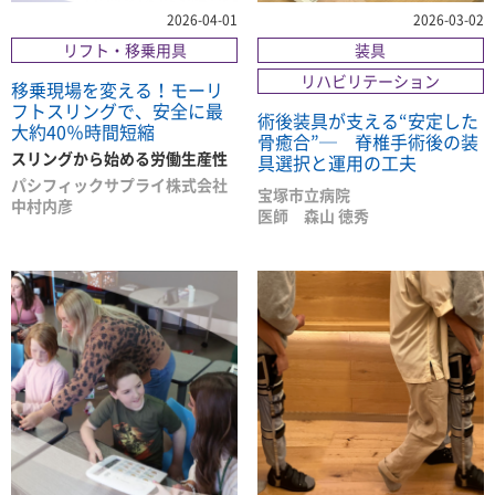
2026-04-01
2026-03-02
リフト・移乗用具
装具
リハビリテーション
移乗現場を変える！モーリ
フトスリングで、安全に最
術後装具が支える“安定した
大約40％時間短縮
骨癒合”─ 脊椎手術後の装
スリングから始める労働生産性
具選択と運用の工夫
パシフィックサプライ株式会社
宝塚市立病院
中村内彦
医師 森山 徳秀