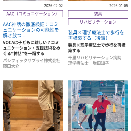
2026-02-02
2026-01-05
AAC（コミュニケーション）
装具
リハビリテーション
AAC神話の徹底検証：コミ
ュニケーションの可能性を
装具×理学療法士で歩行を
解き放つ！
再構築する（後編）
VOCAは子どもに難しい？コミ
装具×理学療法士で歩行を再構
ュニケーション・支援技術をめ
築する
ぐる“神話”を一蹴する
千里リハビリテーション病院
パシフィックサプライ株式会社
理学療法士 増田知子
藤田大介