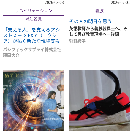
2026-08-03
2026-07-01
リハビリテーション
義肢
補助器具
その人の明日を思う
英語教師から義肢装具士へ、そ
「支える人」を支えるアシ
して再び教育現場へー後編
ストスーツ EXIA（エクシ
ア）が拓く新たな現場支援
狩野綾子
パシフィックサプライ株式会社
藤田大介