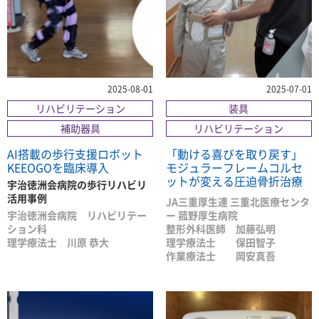
2025-08-01
2025-07-01
リハビリテーション
装具
補助器具
リハビリテーション
AI搭載の歩行支援ロボット
「動ける喜びを取り戻す」
KEEOGOを臨床導入
モジュラーフレームコルセ
ットが変える圧迫骨折治療
宇治徳洲会病院の歩行リハビリ
活用事例
JA三重厚生連 三重北医療センタ
宇治徳洲会病院 リハビリテー
ー 菰野厚生病院
ション科
整形外科医師 加藤弘明
理学療法士 川原 恭大
理学療法士 保田智子
作業療法士 岡安真吾