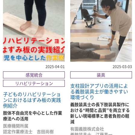
2025-04-01
2025-03-03
感覚統合
装具
リハビリテーション
支柱設計アプリの活用によ
る義肢装具士が働きやすい
子どものリハビリテーショ
環境づくり
ンにおけるはずみ板の実践
義肢装具士の長下肢装具製作に
例紹介
おける“時間と品質”を両立する
肢体不自由児を中心とした作業
新しい現場標準と患者負担の軽
療法への活用
減
医療機関所属
有園義肢株式会社
認定作業療法士 吉田尚樹
義肢装具士 江藤真一