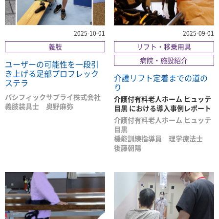
2025-10-01
2025-09-01
義肢
リフト・移乗用具
病院・施設紹介
ユーザーの可能性を一段引
き上げる足部プロフレック
介護リフト定着までの道の
ステラ
り
パシフィックサプライ株式会社
介護付有料老人ホーム ヒュッテ
義肢装具士 奥野麻弥
目黒 における導入事例レポート
介護付有料老人ホーム ヒュッテ
目黒
機能訓練指導員 理学療法士
後藤朝陽