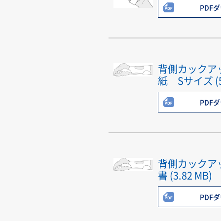
PDF
背側カックア
紙 Sサイズ (5.
PDF
背側カックア
書 (3.82 MB)
PDF