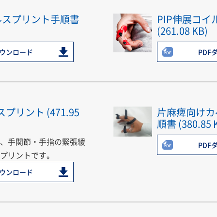
ルスプリント手順書
PIP伸展コ
(261.08 KB)
ダウンロード
PDF
リント (471.95
片麻痺向けカ
順書 (380.85 
、手関節・手指の緊張緩
PDF
プリントです。
ダウンロード