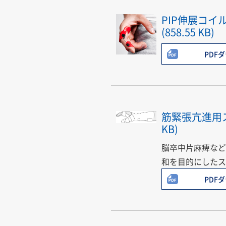
PIP伸展コイ
(858.55 KB)
PDF
筋緊張亢進用スプ
KB)
脳卒中片麻痺など
和を目的にしたス
PDF