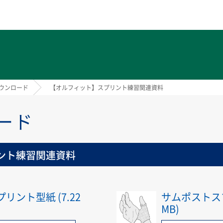
ト
ウンロード
【オルフィット】スプリント練習関連資料
ード
ント練習関連資料
リント型紙 (7.22
サムポストスプ
MB)