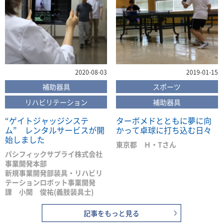
2020-08-03
2019-01-15
補助器具
スポーツ
リハビリテーション
補助器具
“ゲイトジャッジシステ
ターボメドとともに夢に向
ム” レンタルサービスが開
かって卓球に打ち込む日々
始しました
東京都 Ｈ・Tさん
パシフィックサプライ株式会社
事業開発本部
新規事業開発部装具・リハビリ
テーションロボット事業開発
課 小関 俊祐(義肢装具士)
記事をもっと見る