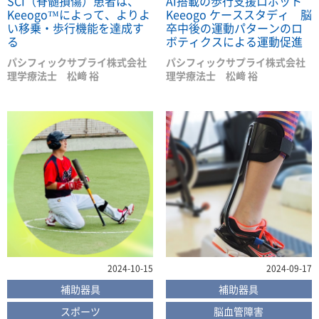
SCI（脊髄損傷）患者は、
AI搭載の歩行支援ロボット
Keeogo™によって、よりよ
Keeogo ケーススタディ 脳
い移乗・歩行機能を達成す
卒中後の運動パターンのロ
る
ボティクスによる運動促進
パシフィックサプライ株式会社
パシフィックサプライ株式会社
理学療法士 松﨑 裕
理学療法士 松﨑 裕
2024-10-15
2024-09-17
補助器具
補助器具
スポーツ
脳血管障害