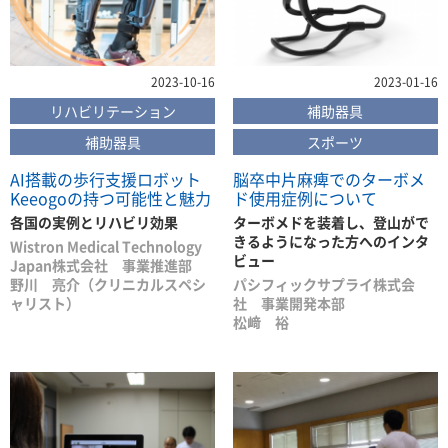
2023-10-16
2023-01-16
リハビリテーション
補助器具
補助器具
スポーツ
AI搭載の歩行支援ロボット
脳卒中片麻痺でのターボメ
Keeogoの持つ可能性と魅力
ド使用症例について
各国の実例とリハビリ効果
ターボメドを装着し、登山がで
きるようになった方へのインタ
Wistron Medical Technology
ビュー
Japan株式会社 事業推進部
野川 亮介（クリニカルスペシ
パシフィックサプライ株式会
ャリスト）
社 事業開発本部
松﨑 裕