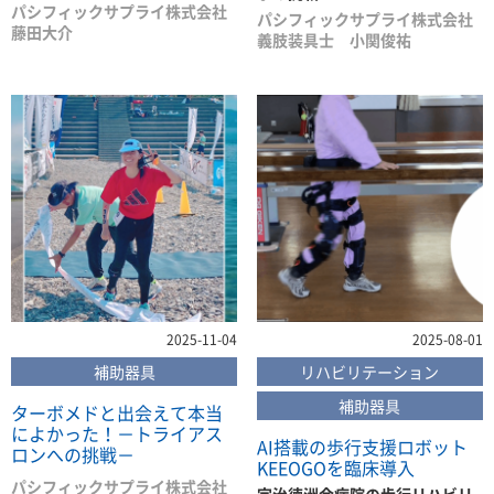
パシフィックサプライ株式会社
パシフィックサプライ株式会社
藤田大介
義肢装具士 小関俊祐
2025-11-04
2025-08-01
補助器具
リハビリテーション
補助器具
ターボメドと出会えて本当
によかった！－トライアス
AI搭載の歩行支援ロボット
ロンへの挑戦－
KEEOGOを臨床導入
パシフィックサプライ株式会社
宇治徳洲会病院の歩行リハビリ