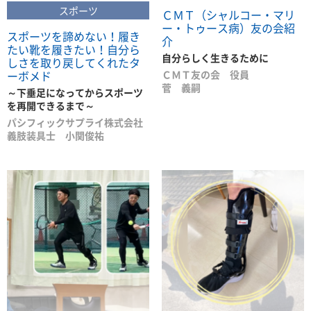
スポーツ
ＣＭＴ（シャルコー・マリ
ー・トゥース病）友の会紹
スポーツを諦めない！履き
介
たい靴を履きたい！自分ら
自分らしく生きるために
しさを取り戻してくれたタ
ーボメド
ＣＭＴ友の会 役員
菅 義嗣
～下垂足になってからスポーツ
を再開できるまで～
パシフィックサプライ株式会社
義肢装具士 小関俊祐