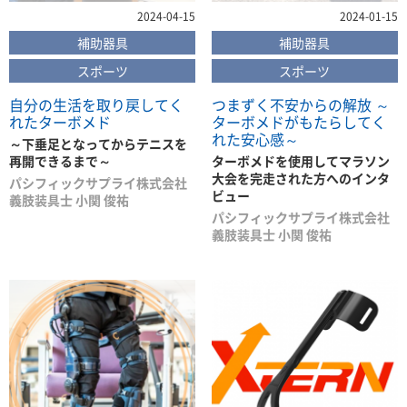
2024-04-15
2024-01-15
補助器具
補助器具
スポーツ
スポーツ
自分の生活を取り戻してく
つまずく不安からの解放 ～
れたターボメド
ターボメドがもたらしてく
れた安心感～
～下垂足となってからテニスを
再開できるまで～
ターボメドを使用してマラソン
大会を完走された方へのインタ
パシフィックサプライ株式会社
ビュー
義肢装具士 小関 俊祐
パシフィックサプライ株式会社
義肢装具士 小関 俊祐