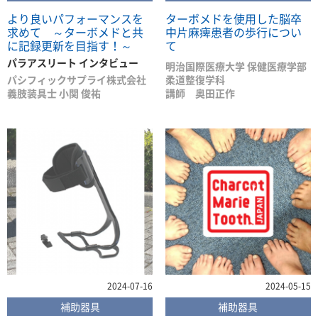
より良いパフォーマンスを
ターボメドを使用した脳卒
求めて ～ターボメドと共
中片麻痺患者の歩行につい
に記録更新を目指す！～
て
パラアスリート インタビュー
明治国際医療大学 保健医療学部
パシフィックサプライ株式会社
柔道整復学科
義肢装具士 小関 俊祐
講師 奥田正作
2024-07-16
2024-05-15
補助器具
補助器具