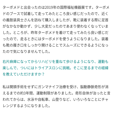
ターボメドと出会ったのは2019年の国際福祉機器展です。ターボメ
ドのブースで試着して走ってみたところ良い感じだったので、近く
の義肢装具士さんを訪ねて購入しましたが、靴に装着する際に足首
がなかなか動かず、少し大変だったのであまり使わなくなっていま
した。ところが、昨年ターボメドを着けて走ってみたら良い感じだ
ったので、走るときにはターボメドを使うようになりました。装着
も靴の履き口をしっかり開けることでスムーズにできるようになっ
たので気になりませんでした。
右片麻痺になってからリハビリを重ねて歩けるようになり、運動も
楽しんで、ついにはトライアスロンに挑戦。そこに至るまでの経緯
を教えていただけますか？
私は開頭手術をせずにガンマナイフ治療を受け、脳動静脈奇形が消
えるまでの約3年間、運動制限がありました。奇形自体が治ったと言
われてからは、水泳や自転車、山登りなど、いろいろなことにチャ
レンジするようになりました。