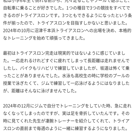
私は小学6年生で倒れる前から、元々走ることやプールで遊ぶこと、
自転車に乗ることが好きでした。1つの種目で3つの競技をすべてで
きるのがトライアスロンです。3つともできるようになったという条
件が揃ったので、トライアスロンを目指すしかないと思いました。
2024年の10月に沼津千本浜トライアスロンへの出場を決め、本格的
なトレーニングを始めて頑張ってきました。
最初はトライアスロン完走は現実的ではないように感じていまし
た。一応走れるけれどすぐに疲れてしまって長距離は走れませんで
したし、バイクもリハビリで練習していましたが、坂道は怖くて乗
ったことがありませんでした。水泳も高校生の時に学校のプールの
授業で泳ぎたくて、ジムで練習して一応泳げるようにはなりました
が、距離はそんなに泳げませんでした。
2024年の12月にジムで自分でトレーニングをしていた時、急に走れ
なくなってしまったのですが、実は足を骨折していたんです。
その
時に見てくれた先生が凄腕トレーナーを紹介してくれて、トライア
スロンの直前まで毎週のように一緒に練習するようになりました。