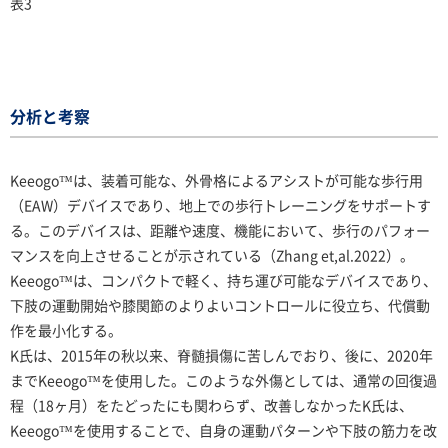
表3
分析と考察
Keeogo™は、装着可能な、外骨格によるアシストが可能な歩行用
（EAW）デバイスであり、地上での歩行トレーニングをサポートす
る。このデバイスは、距離や速度、機能において、歩行のパフォー
マンスを向上させることが示されている（Zhang et,al.2022）。
Keeogo™は、コンパクトで軽く、持ち運び可能なデバイスであり、
下肢の運動開始や膝関節のよりよいコントロールに役立ち、代償動
作を最小化する。
K氏は、2015年の秋以来、脊髄損傷に苦しんでおり、後に、2020年
までKeeogo™を使用した。このような外傷としては、通常の回復過
程（18ヶ月）をたどったにも関わらず、改善しなかったK氏は、
Keeogo™を使用することで、自身の運動パターンや下肢の筋力を改