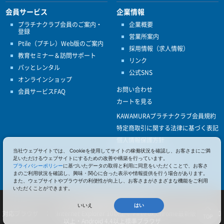
会員サービス
企業情報
プラチナクラブ会員のご案内・
企業概要
登録
営業所案内
Ptile（プチレ）Web版のご案内
採用情報（求人情報）
教育セミナー＆訪問サポート
リンク
パッとレンタル
公式SNS
オンラインショップ
お問い合わせ
会員サービスFAQ
カートを見る
KAWAMURAプラチナクラブ会員規約
特定商取引に関する法律に基づく表記
個人情報保護方針
ISO9001
当社ウェブサイトでは、 Cookieを使用してサイトの稼働状況を確認し、お客さまにご満
足いただけるウェブサイトにするための改善や構築を行っています。
健康経営優良法人認定
プライバシーポリシー
に基づいたデータの取得と利用に同意をいただくことで、お客さ
まのご利用状況を確認し、興味・関心に合った表示や情報提供を行う場合があります。
また、ウェブサイトやブラウザの利便性が向上し、お客さまがさまざまな機能をご利用
いただくことができます。
© 2017 Pacific Supply Co.,Ltd.
コンテンツの無断使用・転載を禁じます。
いいえ
はい
対応ブラウザ ： Internet Explorer 10以上 、FireFox,Chrome最新版 、iOS 10
TOP
以上・Android 4.4以上標準ブラウザ