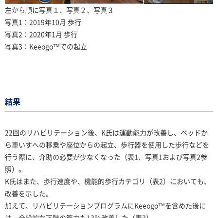
左から順に写真１、写真２、写真３
写真1：2019年10月 歩行
写真2：2020年1月 歩行
写真3：Keeogo
™
での起立
結果
22回のリハビリテーション後、K氏は運動能力が改善し、ベッドか
ら車いすへの移乗や座位からの起立、歩行器を使用した歩行などを
行う際に、介助の必要が少なくなった（表1、写真1および写真2参
照）。
K氏はまた、歩行速度や、機能的歩行カテゴリ（表2）においても、
改善を示した。
加えて、リハビリテーションプログラムにKeeogo™を含めた後に
は、全般的な下肢の筋力も13％改善した（表3）。