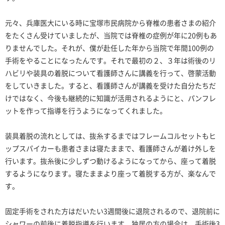
元々、兵庫医大にいる時に宝塚市民病院から脊椎の患者さまの紹介
をたくさん受けていましたが、当院では脊椎の症例が年に20例もあ
りませんでした。それが、僕が赴任した年から当院で年間100例の
手術をやることになったんです。それで最初の２、３年は術後のリ
ハビリや装具の着脱について看護師さんに講義を行って、啓蒙活動
をしていきました。すると、看護師さんが講義を受けた自分たちだ
けではなく、今後も継続的に知識が活用されるようにと、パンフレ
ットを作って指導を行うようになってくれました。
装具着脱の流れとしては、抜糸するまではフレームコルセットもヒ
ップスパイカーも患者さまは寝たままで、看護師さんが着け外しを
行います。抜糸後に少しずつ動けるようになってから、座って着脱
するようになります。寝たままより座って着脱する方が、楽なんで
す。
固定手術をされた方はだいたい3週間後に退院されるので、退院前に
シャワーの前後に着脱指導を行います。独居の方の場合は、手術後3