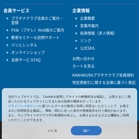
会員サービス
企業情報
プラチナクラブ会員のご案内・
企業概要
登録
営業所案内
Ptile（プチレ）Web版のご案内
採用情報（求人情報）
教育セミナー＆訪問サポート
リンク
パッとレンタル
公式SNS
オンラインショップ
お問い合わせ
会員サービスFAQ
カートを見る
KAWAMURAプラチナクラブ会員規約
特定商取引に関する法律に基づく表記
個人情報保護方針
ISO9001
当社ウェブサイトでは、 Cookieを使用してサイトの稼働状況を確認し、お客さまにご満
足いただけるウェブサイトにするための改善や構築を行っています。
健康経営優良法人認定
プライバシーポリシー
に基づいたデータの取得と利用に同意をいただくことで、お客さ
まのご利用状況を確認し、興味・関心に合った表示や情報提供を行う場合があります。
また、ウェブサイトやブラウザの利便性が向上し、お客さまがさまざまな機能をご利用
いただくことができます。
© 2017 Pacific Supply Co.,Ltd.
コンテンツの無断使用・転載を禁じます。
いいえ
はい
対応ブラウザ ： Internet Explorer 10以上 、FireFox,Chrome最新版 、iOS 10
TOP