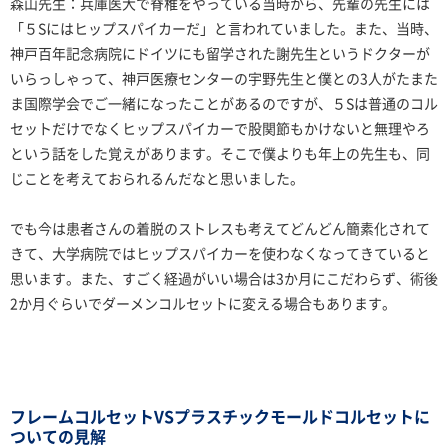
森山先生：兵庫医大で脊椎をやっている当時から、先輩の先生には
「５Sにはヒップスパイカーだ」と言われていました。また、当時、
神戸百年記念病院にドイツにも留学された謝先生というドクターが
いらっしゃって、神戸医療センターの宇野先生と僕との3人がたまた
ま国際学会でご一緒になったことがあるのですが、５Sは普通のコル
セットだけでなくヒップスパイカーで股関節もかけないと無理やろ
という話をした覚えがあります。そこで僕よりも年上の先生も、同
じことを考えておられるんだなと思いました。
でも今は患者さんの着脱のストレスも考えてどんどん簡素化されて
きて、大学病院ではヒップスパイカーを使わなくなってきていると
思います。また、すごく経過がいい場合は3か月にこだわらず、術後
2か月ぐらいでダーメンコルセットに変える場合もあります。
フレームコルセットVSプラスチックモールドコルセットに
ついての見解