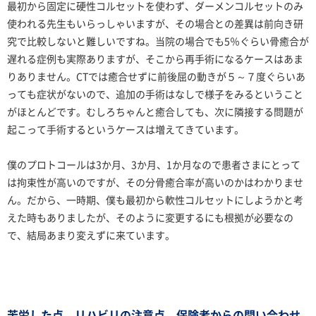
最初から固定に硬性コルセットを使わず、ダーメンコルセットのみ
使われる先生もいらっしゃいますが、その場合との差異は前向き研
究で比較しないと難しいですね。当院の場合でも5％ぐらい骨癒合が
遅れる症例も実際ありますが、そこから再手術になるケースはあま
りありません。CTでは癒合せずに前後屈の動きが５～７度ぐらいあ
っても症状がないので、追加の手術はなしで様子をみるということ
がほとんどです。むしろちゃんと癒合しても、次に隣接する問題が
起こって手術するというケースは増えてきています。
僕のプロトコールは3か月、3か月、1か月なので患者さまにとって
は拘束性が高いのですが、その分骨癒合率が高いのかはわかりませ
ん。だから、一時期、僕も最初から軟性コルセットにしようかと考
えた時もありましたが、そのように変更するにも根拠が必要なの
で、結局あまり変えずに来ています。
苦労した点、リハビリの注意点、保険者からの問い合わせ