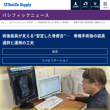
MENU
パシフィックニュース
HOME
パシフィックニュースTOP
術後装具が支える“安定した骨癒合”─ 脊椎手術後の装具選択と運用の工夫
術後装具が支える“安定した骨癒合”─ 脊椎手術後の装具
選択と運用の工夫
装具
リハビリテーション