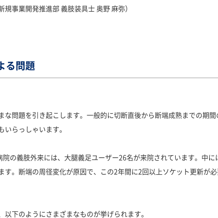
規事業開発推進部 義肢装具士 奥野 麻弥）
よる問題
まな問題を引き起こします。一般的に切断直後から断端成熟までの期間
もいらっしゃいます。
で日下病院の義肢外来には、大腿義足ユーザー26名が来院されています。中
す。断端の周径変化が原因で、この2年間に2回以上ソケット更新が必要
、以下のようにさまざまなものが挙げられます。