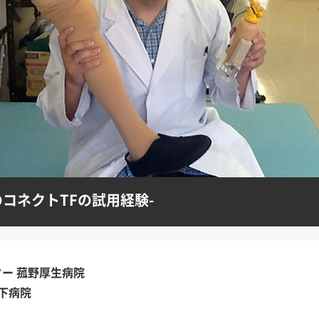
コネクトTFの試用経験-
ター 菰野厚生病院
下病院