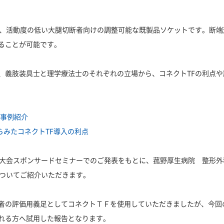
る、活動度の低い大腿切断者向けの調整可能な既製品ソケットです。断
ることが可能です。
、義肢装具士と理学療法士のそれぞれの立場から、コネクトTFの利点
の事例紹介
からみたコネクトTF導入の利点
術大会スポンサードセミナーでのご発表をもとに、菰野厚生病院 整形外
についてご紹介いただきます。
者の評価用義足としてコネクトＴＦを使用していただきましたが、今回
れる方へ試用した報告となります。