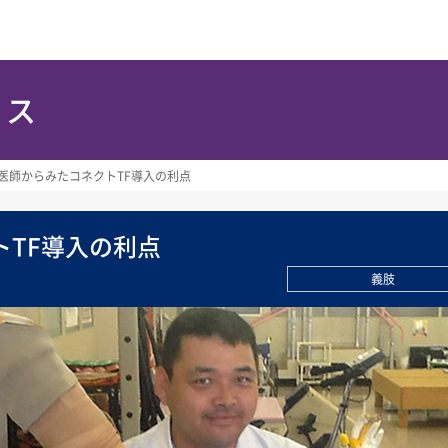
ース
医師からみたコネクトTF導入の利点
トTF導入の利点
義肢