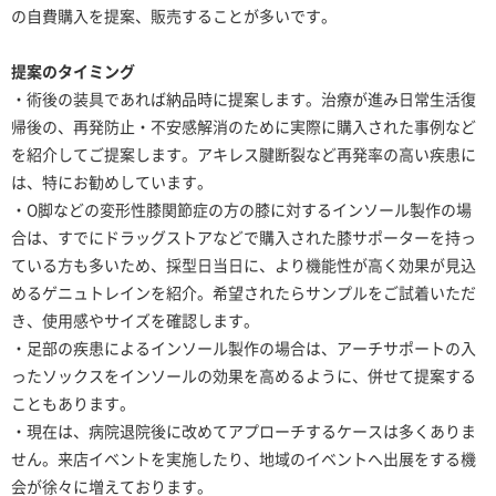
の自費購入を提案、販売することが多いです。
提案のタイミング
・術後の装具であれば納品時に提案します。治療が進み日常生活復
帰後の、再発防止・不安感解消のために実際に購入された事例など
を紹介してご提案します。アキレス腱断裂など再発率の高い疾患に
は、特にお勧めしています。
・O脚などの変形性膝関節症の方の膝に対するインソール製作の場
合は、すでにドラッグストアなどで購入された膝サポーターを持っ
ている方も多いため、採型日当日に、より機能性が高く効果が見込
めるゲニュトレインを紹介。希望されたらサンプルをご試着いただ
き、使用感やサイズを確認します。
・足部の疾患によるインソール製作の場合は、アーチサポートの入
ったソックスをインソールの効果を高めるように、併せて提案する
こともあります。
・現在は、病院退院後に改めてアプローチするケースは多くありま
せん。来店イベントを実施したり、地域のイベントへ出展をする機
会が徐々に増えております。