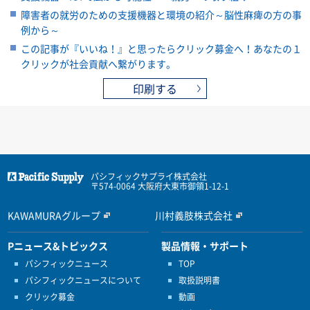
障害者の就労のための支援機器と環境の紹介～脳性麻痺の方の事
例から～
この記事が『いいね！』と思ったらクリック募金へ！あなたの１
クリックが社会貢献へ繋がります。
印刷する
パシフィックサプライ株式会社
〒574-0064 大阪府大東市御領1-12-1
KAWAMURAグループ
川村義肢株式会社
Pニュース&トピックス
製品情報・サポート
パシフィックニュース
TOP
パシフィックニュースについて
取扱説明書
クリック募金
動画