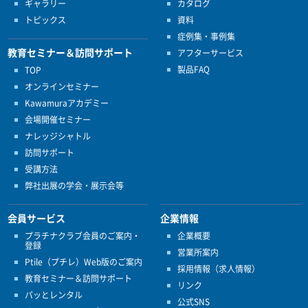
ギャラリー
カタログ
トピックス
資料
症例集・事例集
教育セミナー＆訪問サポート
アフターサービス
製品FAQ
TOP
オンラインセミナー
Kawamuraアカデミー
会場開催セミナー
ナレッジシャトル
訪問サポート
受講方法
弊社出展の学会・展示会等
会員サービス
企業情報
プラチナクラブ会員のご案内・
企業概要
登録
営業所案内
Ptile（プチレ）Web版のご案内
採用情報（求人情報）
教育セミナー＆訪問サポート
リンク
パッとレンタル
公式SNS