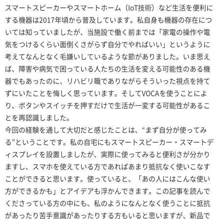
スマートスピーカーやスマートホーム（IoT技術）など生活を便利に
する機器は2017年頃から普及しています。私自身も機器の存在につ
いては知っていましたが、当施設で働く前までは「家電の操作や電
気をつけるくらい面倒くさがらず自分でやればいい」というように
考えてなんとなく毛嫌いしているような節がありました。いま思え
ば、障害や病気で困っている人たちの生活を変える可能性のある機
器でもあったのに、リハビリ職でありながらそういった視点を持て
ずにいたことを悔しく思っています。そしてVOCAを使うことによ
り、ボタンやスイッチを押すだけで生活が一変する可能性があるこ
とを再認識しました。
今回の経験を通して大切だと感じたことは、“まず自分が使ってみ
る”ということです。私の自宅にもスマートスピーカー・スマートデ
ィスプレイを設置しましたが、実際に使ってみると便利さが分かり
ますし、スマホを使えている方であればあまり抵抗なく使いこなす
ことができると思います。使っていると、「あの人にはこんな使い
方ができるかも」とアイデアも浮かんできます。この記事を読んで
くださっている方の中にも、私のようになんとなく使うことに抵抗
があったり苦手意識があったりする方もいると思いますが、新品で