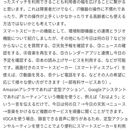
ったスイッチを利用できることも利用者の幅を広げることに繋がる
と思います。これは障害者だけでなく、IT機器の操作に不慣れであ
ったり、声での操作が上手くいかなかったりする高齢者にも使える
方法ではないかとも考えています。
スマートスピーカーの機能として、環境制御機器との連携とラジオ
機能について紹介しましたが、その他にも①今日は何の日？など分
からないことを質問する、②天気予報を確認する、③ニュースの確
認をする、④音楽を再生する、⑤カレンダーアプリと連携し今日の
予定を確認する、⑥本の読み上げサービスを利用する、などが可能
です。画面付きのスマートスピーカー（スマートディスプレイ）を
使えば、⑦動画を見る、⑧テレビ電話をする、などその人の希望に
応じて様々な使い方ができます（一部有料サービスあり）。
Amazonアレクサであれば“定型アクション”、Googleアシスタント
であれば“ルーティン”という機能を使うと、例えば「おはよう」と
いう一言を伝えるだけで、今日は何の日？→今日の天気→ニュース
→音楽をかけるなど複数のサービスを順番に聞くことができます。
VOCAを使う場合、録音できる音声に限りがあるため、定型アクショ
ンやルーティンを使うことでより便利にスマートスピーカーを利用