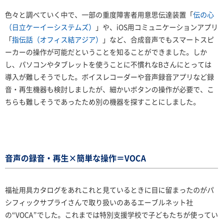
色々と調べていく中で、一部の重度障害者用意思伝達装置「
伝の心
（日立ケーイーシステムズ）
」や、iOS用コミュニケーションアプリ
「
指伝話（オフィス結アジア）
」など、合成音声でもスマートスピ
ーカーの操作が可能だということを知ることができました。しか
し、パソコンやタブレットを使うことに不慣れなBさんにとっては
導入が難しそうでした。ボイスレコーダーや音声録音アプリなど録
音・再生機器も検討しましたが、細かいボタンの操作が必要で、こ
ちらも難しそうであったため別の機器を探すことにしました。
音声の録音・再生×簡単な操作＝VOCA
福祉用具カタログをあれこれと見ているときに目に留まったのがパ
シフィックサプライさんで取り扱いのあるエーブルネット社
の“VOCA”でした。これまでは特別支援学校で子どもたちが使ってい