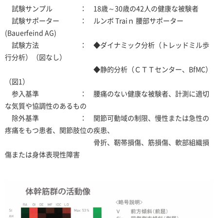
試験サンプル ： 18歳～30歳の42人の健康な被験者
試験サポーター ： ルンボ Traiｎ 腰部サポーター
(Bauerfeind AG)
試験方法 ： ◆ダイナミック分析（トレッドミル歩
行分析）（図なし）
◆静的分析（ＣＴＴセンター、BfMC）
（図1）
参入基準 ： 腰痛のない健康な被験者、計測に適切
な気質や協調性のあるもの
除外基準 ： 関節可動域の制限、慢性または急性の
疼痛をもつ患者、関節肢位の疾患、
骨折、靭帯損傷、筋損傷、軟部組織損
傷または身体表現性障害