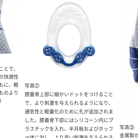
ことで、
の快適性
もに、軽
写真②
ものより
膝蓋骨上部に細かいドットをつけること
）
で、より刺激を与えられるようになり、
通気性と軽量化のために孔が追加されま
した。膝蓋骨下部にはシリコーン内にプ
写真③
ラスチックを入れ、半月板およびホッフ
金属製
ァ体に対し、より良い刺激を与えられる