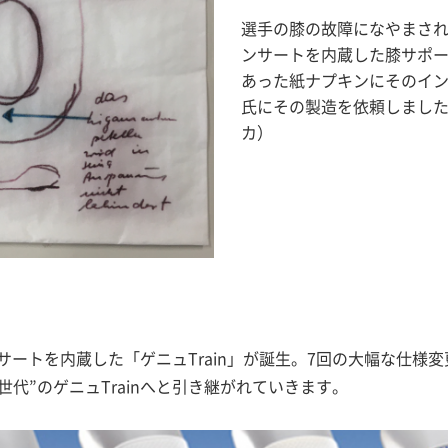
選手の膝の故障になやまさ
ンサートを内蔵した膝サポ
あった紙ナプキンにそのイ
氏にその製造を依頼しまし
カ）
ートを内蔵した「ゲニュTrain」が誕生。7回の大幅な仕様
世代”のゲニュTrainへと引き継がれていきます。