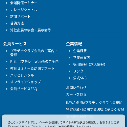
会場開催セミナー
ナレッジシャトル
訪問サポート
受講方法
弊社出展の学会・展示会等
会員サービス
企業情報
プラチナクラブ会員のご案内・
企業概要
登録
営業所案内
Ptile（プチレ）Web版のご案内
採用情報（求人情報）
教育セミナー＆訪問サポート
リンク
パッとレンタル
公式SNS
オンラインショップ
お問い合わせ
会員サービスFAQ
カートを見る
KAWAMURAプラチナクラブ会員規約
特定商取引に関する法律に基づく表記
個人情報保護方針
当社ウェブサイトでは、 Cookieを使用してサイトの稼働状況を確認し、お客さまにご満
ISO9001
足いただけるウェブサイトにするための改善や構築を行っています。