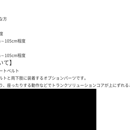
な方
度
05cm程度
05cm程度
いて】
ートベルト
ルトと両下肢に装着するオプションパーツです。
り、座ったりする動作などでトランクソリューションコアが上にずれる