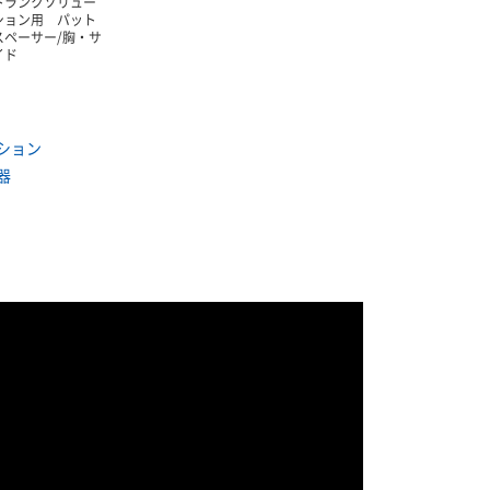
トランクソリュー
ション用 パット
スペーサー/胸・サ
イド
ション
器
ン