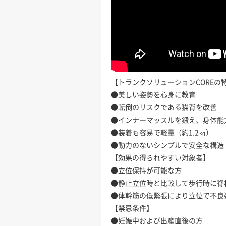
【トランクソリューションCOREの
●美しい姿勢を心身に教育
●転倒のリスクである猫背を改善
●
インナーマッスルを鍛え、身体能
●
装着も容易で軽量（約1.2㎏）
●
動力のないシンプルで安全な構造
【効果の得られやすい対象者】
●立位保持が可能な方
●静止立位時と比較して歩行時に脊
●体幹筋の低緊張により立位で不良
【禁忌条件】
●妊娠中および出産直後の方