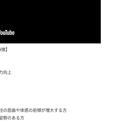
特徴】
力向上
柱の屈曲や体感の前傾が増大する方
姿勢のある方