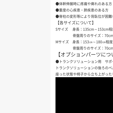
●体幹伸展時に疼痛や痺れのある方
●重度の心疾患・肺疾患のある方
●脊柱の変形等により背臥位が困難
【各サイズについて】
Sサイズ 身長：135cm～153cm程
骨盤周りのサイズ：70cm～1
Mサイズ 身長：153㎝～180㎝程度
骨盤周りのサイズ：70cm～1
【オプションパーツにつ
●トランクソリューション用 サポ
トランクソリューションの後ろのベ
座った状態や椅子から立ち上がった