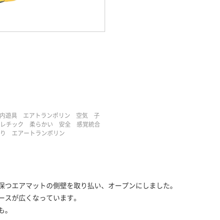
室内遊具 エアトランポリン 空気 子
レチック 柔らかい 安全 感覚統合
たり エアートランポリン
保つエアマットの側壁を取り払い、オープンにしました。
ペースが広くなっています。
も。