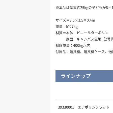
※本品は体重約25kgの子どもが8
サイズ＝3.5×3.5×0.4m
重量＝約27kg
材質＝本体：ビニールターポリン
底面：キャンバス生地（2号帆
制限重量：400kg以内
付属品：送風機、送風機ケース、送風
ラインナップ
39330001 エアポリンフラット