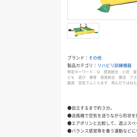
ブランド：
その他
製品カテゴリ：
リハビリ訓練機器
特定キーワード：
SI 感覚統合 小児 
ども 遊び 療育 感覚統合 療法 アス
器具 空気でふくらます 飛んだりはね
●自立するまで約３分。
●送風機で空気を送りながら形状を
●エアポリンと比較して、遊ぶス
●バランス感覚等を養う運動などに