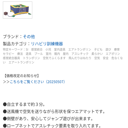
ブランド：
その他
製品カテゴリ：
リハビリ訓練機器
特定キーワード：
SI 感覚統合 小児 室内遊具 エアトランポリン 子ども 遊び 療育
セラピー 療法 遊具 プール 室内 館内 屋内 アスレチック 柔らかい エアポリン
感覚統合器具 トランポリン 空気でふくらます 飛んだりはねたり 空気 安全 危なくな
い エアートランポリン
【価格改定のお知らせ】
＞＞
こちらをご覧ください（20250507）
●自立するまで約３分。
●送風機で空気を送りながら形状を保つエアマットです。
●側壁があり、安心してジャンプ遊びが出来ます。
●ロープネットでアスレチック要素を取り入れてます。