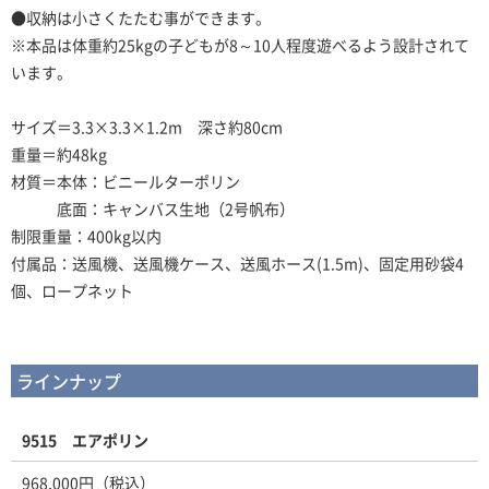
●収納は小さくたたむ事ができます。
※本品は体重約25kgの子どもが8～10人程度遊べるよう設計されて
います。
サイズ＝3.3×3.3×1.2m 深さ約80cm
重量＝約48kg
材質＝本体：ビニールターポリン
底面：キャンバス生地（2号帆布）
制限重量：400kg以内
付属品：送風機、送風機ケース、送風ホース(1.5m)、固定用砂袋4
個、ロープネット
ラインナップ
9515 エアポリン
968,000円（税込）