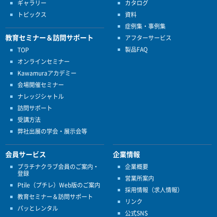
ギャラリー
カタログ
トピックス
資料
症例集・事例集
教育セミナー＆訪問サポート
アフターサービス
製品FAQ
TOP
オンラインセミナー
Kawamuraアカデミー
会場開催セミナー
ナレッジシャトル
訪問サポート
受講方法
弊社出展の学会・展示会等
会員サービス
企業情報
プラチナクラブ会員のご案内・
企業概要
登録
営業所案内
Ptile（プチレ）Web版のご案内
採用情報（求人情報）
教育セミナー＆訪問サポート
リンク
パッとレンタル
公式SNS