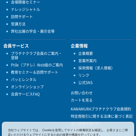
会場開催セミナー
ナレッジシャトル
訪問サポート
受講方法
弊社出展の学会・展示会等
会員サービス
企業情報
プラチナクラブ会員のご案内・
企業概要
登録
営業所案内
Ptile（プチレ）Web版のご案内
採用情報（求人情報）
教育セミナー＆訪問サポート
リンク
パッとレンタル
公式SNS
オンラインショップ
お問い合わせ
会員サービスFAQ
カートを見る
KAWAMURAプラチナクラブ会員規約
特定商取引に関する法律に基づく表記
個人情報保護方針
ISO9001
当社ウェブサイトでは、 Cookieを使用してサイトの稼働状況を確認し、お客さまにご満
足いただけるウェブサイトにするための改善や構築を行っています。