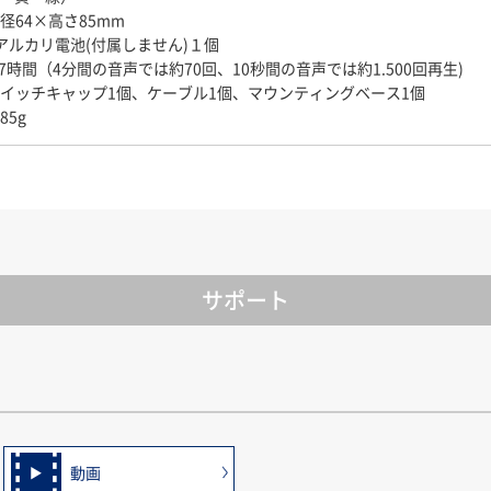
径64×高さ85mm
アルカリ電池(付属しません)１個
7時間（4分間の音声では約70回、10秒間の音声では約1.500回再生)
イッチキャップ1個、ケーブル1個、マウンティングベース1個
5g
サポート
動画