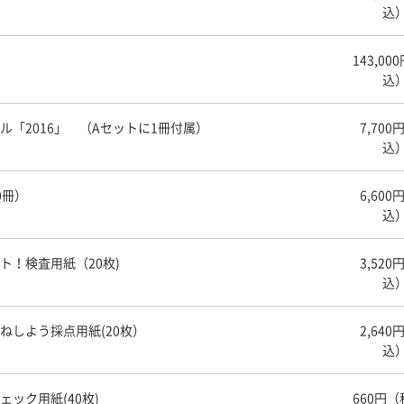
込
143,00
込
ル「2016」 （Aセットに1冊付属）
7,700
込
0冊）
6,600
込
ト！検査用紙（20枚)
3,520
込
まねしよう採点用紙(20枚）
2,640
込
ェック用紙(40枚)
660円