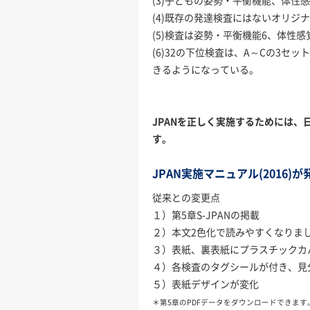
(3)子どもの姿勢・平衡機能、体性
(4)既存の発達検査にはないオリジ
(5)検査は姿勢・平衡機能6、体性
(6)32の下位検査は、A～Cの3
きるようになっている。
JPANを正しく実施するためには
す。
JPAN実施マニュアル(2016)
従来との変更点
１）第5章S-JPANの掲載
２）本文2色化で読みやすくなりま
３）表紙、裏表紙にプラスチックカ
４）各検査のタグシールが付き、見
５）表紙デザインが変化
＊第5章のPDFデータをダウンロードできま