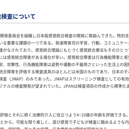
能検査について
検査開発委員会を組織し日本版感覚統合検査の開発に取組んできた。特別
いる重要な課題の一つである。発達障害児の学習、行動、コミュニケー
援がなされており、感覚統合理論にもとづく感覚統合療法もそのひとつ
には感覚統合障害がある場合が多い。感覚統合障害は行為機能障害と感
安、攻撃性、行為機能障害は姿勢や運動の不器用さといった生活上の困
統合障害を評価する検査道具のほとんどは米国のものであり、日本の子
検査（JMAP）のみであった。JMAPはスクリーニング検査としての有
ジナルの検査開発が望まれていた。JPANは検査項目の作成から標準化
期評価とそれに続く治療的介入に役立つよう4~10歳の年齢を評価できる
いことから、可能な限り楽しく、遊び感覚で子どもが検査に臨めるような