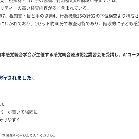
感覚、視知覚・目と手の協調、行為機能の4領域が評価できる。
ナリティーの高い検査内容が多く含まれている。
感覚7、視知覚・目と手の協調4、行為機能15の計32の下位検査より構成
セットにわかれており、1セット約40分で検査可能であり、階段的に子ども
、日本感覚統合学会が主催する感覚統合療法認定講習会を受講し、A’コー
が発行されました。
した
バーが着いて強固に
分けやすく
す。下記資料ページより入手ください。