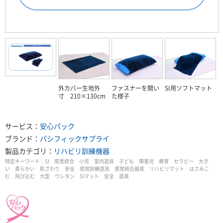
外カバー生地外
ファスナーを開い
SI用ソフトマット
寸 210×130cm
た様子
サービス：
安心パック
ブランド：
パシフィックサプライ
製品カテゴリ：
リハビリ訓練機器
特定キーワード：
SI 感覚統合 小児 室内遊具 子ども 障害児 療育 セラピー 大き
い 柔らかい 肌ざわり 安全 感覚訓練遊具 感覚統合器具 リハビリマット はさみこ
む 飛び込む 大型 ウレタン SIマット 安全 遊具