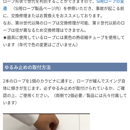
ロープ形状で世代を判別することができますので、
SI用ロープの変
遷
（SI用ロープ製品ページ内）を参照いただき、事故が起こる前
に、交換修理またはお買換えをおススメしております。
なお、第Ⅲ世代以降のロープは交換修理が可能、第Ⅱ世代以前のロ
ープは径が異なるため交換修理はできません。
★器具に使用しているロープには黒色の熱収縮チューブを使用して
います（年代で色の変更はございません）
ゆるみ止めの取付方法
2本のロープを1個のカラビナに通すと、ロープが緩んでスイング自
体に傾きが生じます。必ずゆるみ止めが取付けられているか、ご確
認の上、ご使用ください。（両側で2個必要／
製品には元々付属して
います
）