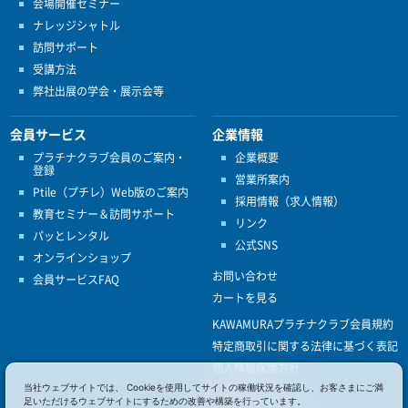
会場開催セミナー
ナレッジシャトル
訪問サポート
受講方法
弊社出展の学会・展示会等
会員サービス
企業情報
プラチナクラブ会員のご案内・
企業概要
登録
営業所案内
Ptile（プチレ）Web版のご案内
採用情報（求人情報）
教育セミナー＆訪問サポート
リンク
パッとレンタル
公式SNS
オンラインショップ
お問い合わせ
会員サービスFAQ
カートを見る
KAWAMURAプラチナクラブ会員規約
特定商取引に関する法律に基づく表記
個人情報保護方針
ISO9001
当社ウェブサイトでは、 Cookieを使用してサイトの稼働状況を確認し、お客さまにご満
足いただけるウェブサイトにするための改善や構築を行っています。