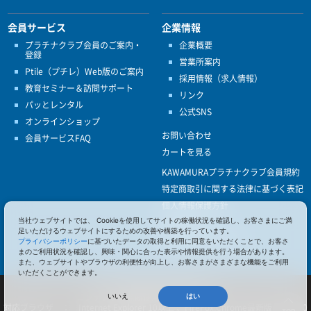
会員サービス
企業情報
プラチナクラブ会員のご案内・
企業概要
登録
営業所案内
Ptile（プチレ）Web版のご案内
採用情報（求人情報）
教育セミナー＆訪問サポート
リンク
パッとレンタル
公式SNS
オンラインショップ
お問い合わせ
会員サービスFAQ
カートを見る
KAWAMURAプラチナクラブ会員規約
特定商取引に関する法律に基づく表記
個人情報保護方針
ISO9001
当社ウェブサイトでは、 Cookieを使用してサイトの稼働状況を確認し、お客さまにご満
足いただけるウェブサイトにするための改善や構築を行っています。
健康経営優良法人認定
プライバシーポリシー
に基づいたデータの取得と利用に同意をいただくことで、お客さ
まのご利用状況を確認し、興味・関心に合った表示や情報提供を行う場合があります。
また、ウェブサイトやブラウザの利便性が向上し、お客さまがさまざまな機能をご利用
いただくことができます。
© 2017 Pacific Supply Co.,Ltd.
コンテンツの無断使用・転載を禁じます。
いいえ
はい
対応ブラウザ ： Internet Explorer 10以上 、FireFox,Chrome最新版 、iOS 10