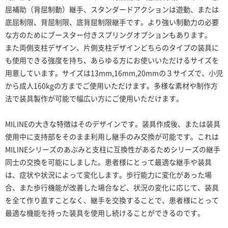
屈補助（背屈制動）継手、スタンダードアクションは遊動、または
底屈制限、背屈制限、底背屈制限継手です。より強い制動力の必要
な方のためにブースター付きスプリングオプションもあります。
また両側支柱デザイン、片側支柱デザインどちらのタイプの装具に
も使用できる強度を持ち、あらゆる方にお使いいただけるサイズを
用意しています。サイズは13mm,16mm,20mmの３サイズで、小児
から成人160kgの方までご使用いただけます。多様な素材や制作方
法で装具製作が可能で幅広い方にご使用いただけます。
MILINEの大きな特徴はそのデザインです。装具作成後、または装具
使用中に支持部をそのまま利用し継手のみ交換が可能です。これは
MILINEシリーズのあぶみと支柱に互換性があるためシリーズの継手
同士の交換を可能にしました。患者様にとって最適な継手や装具
は、症状や状況によって変化します。歩行能力に変化があった場
合、また歩行機能が改善した場合など、状況の変化に応じて、装具
を全て作り直すことなく、継手を交換することで、患者様にとって
最適な機能を持った装具を使用し続けることができるのです。