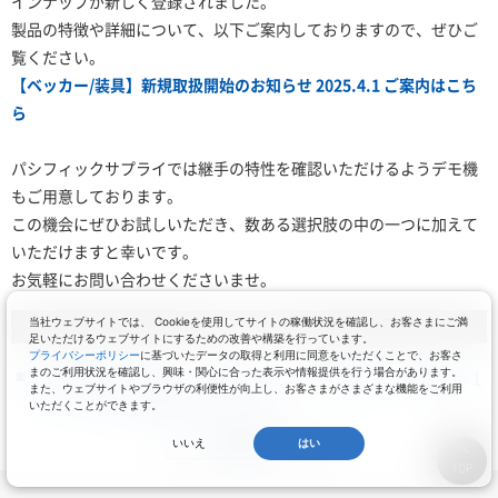
インナップが新しく登録されました。
製品の特徴や詳細について、以下ご案内しておりますので、ぜひご
覧ください。
【ベッカー/装具】新規取扱開始のお知らせ 2025.4.1 ご案内はこち
ら
パシフィックサプライでは継手の特性を確認いただけるようデモ機
もご用意しております。
この機会にぜひお試しいただき、数ある選択肢の中の一つに加えて
いただけますと幸いです。
お気軽にお問い合わせくださいませ。
関連情報
当社ウェブサイトでは、 Cookieを使用してサイトの稼働状況を確認し、お客さまにご満
足いただけるウェブサイトにするための改善や構築を行っています。
プライバシーポリシー
に基づいたデータの取得と利用に同意をいただくことで、お客さ
まのご利用状況を確認し、興味・関心に合った表示や情報提供を行う場合があります。
この記事が『いいね！』と思ったらクリック募金へ！あなたの１
また、ウェブサイトやブラウザの利便性が向上し、お客さまがさまざまな機能をご利用
クリックが社会貢献へ繋がります。
いただくことができます。
印刷する
いいえ
はい
TOP