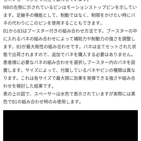
NBの左側に示されているピンはモーションストップピンを示してい
ます。足継手の機能として、制動ではなく、制限をかけたい時にバ
ネの代わりにこのピンを使用することもできます。
B1からB3はブースター付きの組み合わせ方法です。ブースターの中
に入れるバネの組み合わせによって補助力や制動力の強さを調整し
ます。B3が最大剛性の組み合わせです。バネは全てセットされた状
態で出荷されますので、追加でバネを購入する必要はありません。
患者様に必要なバネの組み合わせを選択しブースター内のバネを設
置します。サイズによって、付属しているバネやピンの種類は異な
ります。これは各サイズで最大限に効果を発揮できる強さや組み合
わせを検討した結果です。
表の上の図で、スペーサーは水色で表示されていますが実際には黒
色でB1の組み合わせ時のみ使用します。