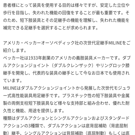
患者様にとって装具を使用する目的は様々ですが、安定した立位や
歩行を目指し、失われた機能の回復をすることが最も重要です。そ
のため、短下肢装具とその足継手の機能を理解し、失われた機能を
補完できる足継手を選択することが求められます。
アメリカ・ベッカーオーソぺディック社の次世代足継手MILINEをご
紹介します。
ベッカー社は1933年創業のアメリカの義肢装具メーカーです。ダブ
ルアクションジョイント（ダブルクレンザック）やリングロック膝
継手を開発し、代表的な装具の継手として今なお日本でも使用され
ています。
MILINEはダブルアクションジョイントから発展した次世代モジュラ
ー式高性能装具用足継手です。プラスチック性の短下肢装具や金属
製の両側支柱短下肢装具など様々な支持部と組み合わせ、優れた耐
久性と機能、用途を提供します。
種類はダブルアクションとシングルアクションおよびスタンダード
アクションの3種類で、ダブルアクションは底背屈補助（背底屈制
動）継手、シングルアクションは背屈補助（底屈制動）もしくは底