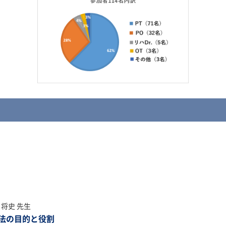
将史 先生
法の目的と役割