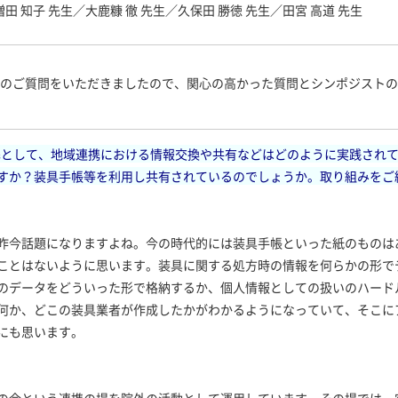
増田 知子 先生／大鹿糠 徹 先生／久保田 勝徳 先生／田宮 高道 先生
からのご質問をいただきましたので、関心の高かった質問とシンポジスト
携として、地域連携における情報交換や共有などはどのように実践され
すか？装具手帳等を利用し共有されているのでしょうか。取り組みをご
昨今話題になりますよね。今の時代的には装具手帳といった紙のものは
ことはないように思います。装具に関する処方時の情報を何らかの形で
のデータをどういった形で格納するか、個人情報としての扱いのハード
何か、どこの装具業者が作成したかがわかるようになっていて、そこに
にも思います。