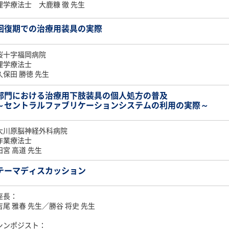
理学療法士 大鹿糠 徹 先生
回復期での治療用装具の実際
桜十字福岡病院
理学療法士
久保田 勝徳 先生
部門における治療用下肢装具の個人処方の普及
～セントラルファブリケーションシステムの利用の実際～
大川原脳神経外科病院
作業療法士
田宮 高道 先生
テーマディスカッション
座長：
吉尾 雅春 先生／勝谷 将史 先生
シンポジスト：