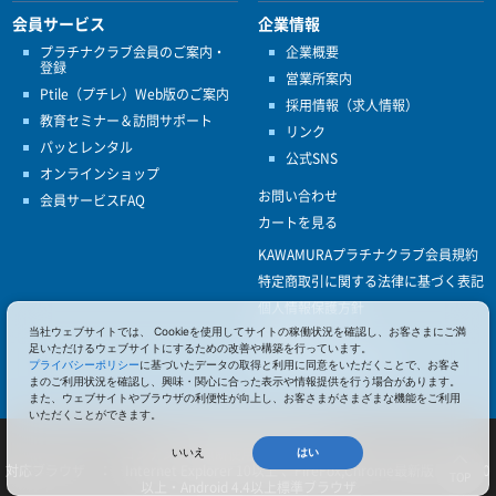
会員サービス
企業情報
プラチナクラブ会員のご案内・
企業概要
登録
営業所案内
Ptile（プチレ）Web版のご案内
採用情報（求人情報）
教育セミナー＆訪問サポート
リンク
パッとレンタル
公式SNS
オンラインショップ
お問い合わせ
会員サービスFAQ
カートを見る
KAWAMURAプラチナクラブ会員規約
特定商取引に関する法律に基づく表記
個人情報保護方針
ISO9001
当社ウェブサイトでは、 Cookieを使用してサイトの稼働状況を確認し、お客さまにご満
足いただけるウェブサイトにするための改善や構築を行っています。
健康経営優良法人認定
プライバシーポリシー
に基づいたデータの取得と利用に同意をいただくことで、お客さ
まのご利用状況を確認し、興味・関心に合った表示や情報提供を行う場合があります。
また、ウェブサイトやブラウザの利便性が向上し、お客さまがさまざまな機能をご利用
いただくことができます。
© 2017 Pacific Supply Co.,Ltd.
コンテンツの無断使用・転載を禁じます。
いいえ
はい
対応ブラウザ ： Internet Explorer 10以上 、FireFox,Chrome最新版 、iOS 10
TOP
以上・Android 4.4以上標準ブラウザ