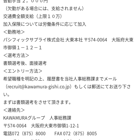
皆勤手当 ２，０００円
（欠勤がある場合には、支給されません）
交通費全額支給（上限１０万）
加入保険については労働条件に応じて加入
＜勤務地＞
パシフィックサプライ株式会社 大東本社 〒574-0064 大阪府大東
市御領１－１２－１
＜選考方法＞
書類選考後、面接選考
＜エントリー方法＞
希望職種を明記の上、履歴書を当社人事総務課までメール
（recruit@kawamura-gishi.co.jp）もしくは郵送にてお送り下さ
い。
まずは書類選考をさせて頂きます。
＜連絡先＞
KAWAMURAグループ 人事総務課
〒574-0064 大阪府大東市御領1-12-1
電話072（875）8000 FAX 072（875）8005