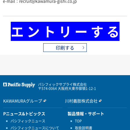
e-mail：recruit@kawamura-gishi.co.jp
エ ン ト リ ー す る
印刷する
パシフィックサプライ株式会社
〒574-0064 大阪府大東市御領1-12-1
KAWAMURAグループ
川村義肢株式会社
Pニュース&トピックス
製品情報・サポート
パシフィックニュース
TOP
パシフィックニュースについて
取扱説明書