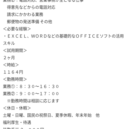
得意先などからの電話対応
請求にかかわる業務
郵便物の発送準備 その他
＜必要な経験＞
・ＥＸＣＥＬ、ＷＯＲＤなどの基礎的なＯＦＦＩＣＥソフトの活用
スキル
＜試用期間＞
２ヶ月
＜時給＞
１１６４円
＜勤務時間＞
業務①：８：３０〜１６：３０
業務②：９：００〜１７：００
※勤務時間は相談に応じます
＜休日・休暇＞
土曜・日曜、国民の祝祭日、夏季休暇、年末年始 他
福利厚生・待遇