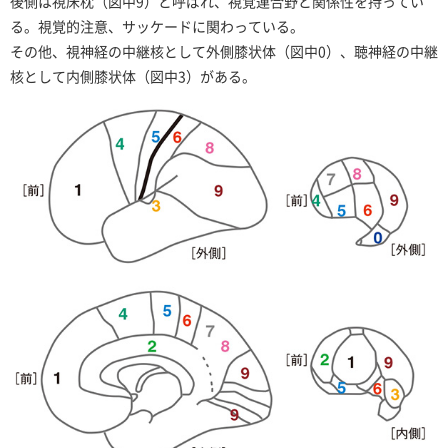
後側は視床枕（図中9）と呼ばれ、視覚連合野と関係性を持ってい
る。視覚的注意、サッケードに関わっている。
その他、視神経の中継核として外側膝状体（図中0）、聴神経の中継
核として内側膝状体（図中3）がある。