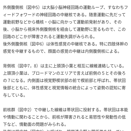
外側腹側核（図中5）は大脳小脳神経回路の運動ループ、すなわちフ
ィードフォワードの神経回路の中継核である。随意運動に先だって
運動前野などから橋核・小脳に向かって運動前発射があり、その
後、小脳から視床外側腹側核を経由して運動野に至るもので、この
回路のどこかが障害されると運動失調がみられる。
後外側腹側核（図中6）は体性感覚の中継核である。特に四肢体幹の
感覚を中継するもので、顔面の感覚の中継は内側腹側核による。
背側核（図中7，8）は主に上頭頂小葉と相互に線維連絡している。
上頭頂小葉は、ブロードマンのエリアで言えば前側の５とその後ろ
の７になる。内側面は視覚野楔状部の前で楔前部と呼ばれ、帯状回
後部とともに、体性感覚と視覚情報の統合によって姿勢の認知に寄
与している。
前核群（図中2）で中継した線維は帯状回に投射する。帯状回は本能
や情動に関わることから、前核が障害されると易怒性や発動性の低
下など、情動面の問題がみられる。