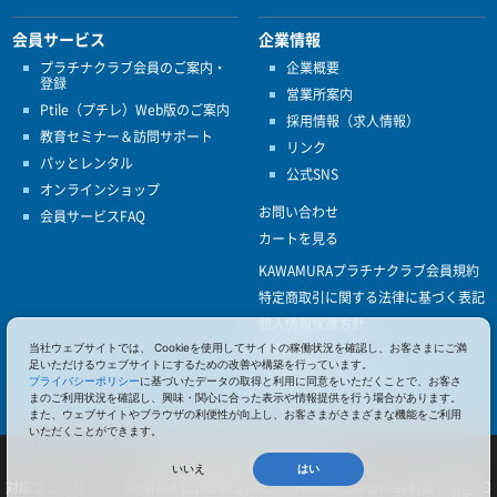
会員サービス
企業情報
プラチナクラブ会員のご案内・
企業概要
登録
営業所案内
Ptile（プチレ）Web版のご案内
採用情報（求人情報）
教育セミナー＆訪問サポート
リンク
パッとレンタル
公式SNS
オンラインショップ
お問い合わせ
会員サービスFAQ
カートを見る
KAWAMURAプラチナクラブ会員規約
特定商取引に関する法律に基づく表記
個人情報保護方針
当社ウェブサイトでは、 Cookieを使用してサイトの稼働状況を確認し、お客さまにご満
ISO9001
足いただけるウェブサイトにするための改善や構築を行っています。
健康経営優良法人認定
プライバシーポリシー
に基づいたデータの取得と利用に同意をいただくことで、お客さ
まのご利用状況を確認し、興味・関心に合った表示や情報提供を行う場合があります。
また、ウェブサイトやブラウザの利便性が向上し、お客さまがさまざまな機能をご利用
いただくことができます。
© 2017 Pacific Supply Co.,Ltd.
コンテンツの無断使用・転載を禁じます。
いいえ
はい
対応ブラウザ ： Internet Explorer 10以上 、FireFox,Chrome最新版 、iOS 10
TOP