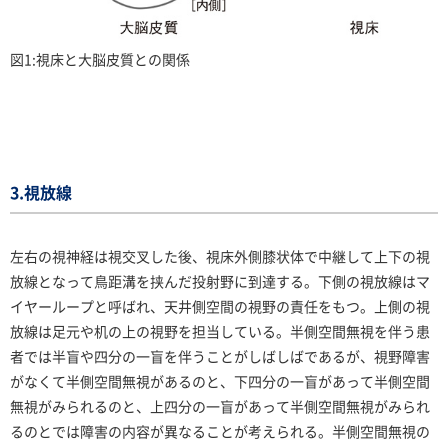
図1:視床と大脳皮質との関係
3.視放線
左右の視神経は視交叉した後、視床外側膝状体で中継して上下の視
放線となって鳥距溝を挟んだ投射野に到達する。下側の視放線はマ
イヤーループと呼ばれ、天井側空間の視野の責任をもつ。上側の視
放線は足元や机の上の視野を担当している。半側空間無視を伴う患
者では半盲や四分の一盲を伴うことがしばしばであるが、視野障害
がなくて半側空間無視があるのと、下四分の一盲があって半側空間
無視がみられるのと、上四分の一盲があって半側空間無視がみられ
るのとでは障害の内容が異なることが考えられる。半側空間無視の