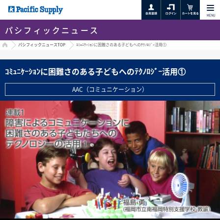
MENU
パシフィックニュース
HOME
パシフィックニュースTOP
ｺﾐｭﾆｹｰｼｮﾝに困難さのある子どもへのﾃｸﾉﾛｼﾞｰ活用①
ｺﾐｭﾆｹｰｼｮﾝに困難さのある子どもへのﾃｸﾉﾛｼﾞｰ活用①
AAC（コミュニケーション）