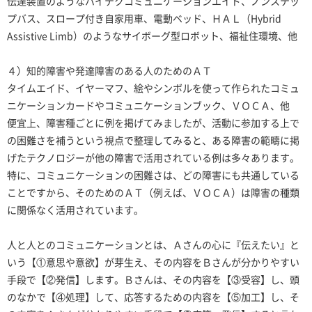
伝達装置のようなハイテクコミュニケーションエイド、ノンステッ
プバス、スロープ付き自家用車、電動ベッド、ＨＡＬ（Hybrid
Assistive Limb）のようなサイボーグ型ロボット、福祉住環境、他
４）知的障害や発達障害のある人のためのＡＴ
タイムエイド、イヤーマフ、絵やシンボルを使って作られたコミュ
ニケーションカードやコミュニケーションブック、ＶＯＣＡ、他
便宜上、障害種ごとに例を掲げてみましたが、活動に参加する上で
の困難さを補うという視点で整理してみると、ある障害の範疇に掲
げたテクノロジーが他の障害で活用されている例は多々あります。
特に、コミュニケーションの困難さは、どの障害にも共通している
ことですから、そのためのＡＴ（例えば、ＶＯＣＡ）は障害の種類
に関係なく活用されています。
人と人とのコミュニケーションとは、Ａさんの心に『伝えたい』と
いう【①意思や意欲】が芽生え、その内容をＢさんが分かりやすい
手段で【②発信】します。Ｂさんは、その内容を【③受容】し、頭
のなかで【④処理】して、応答するための内容を【⑤加工】し、そ