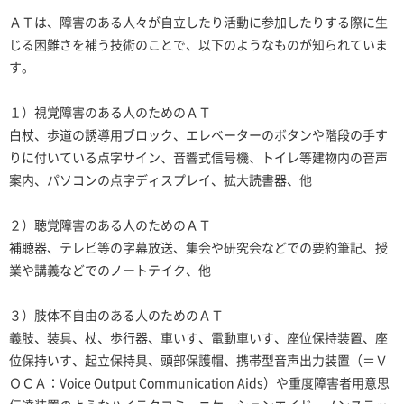
ＡＴは、障害のある人々が自立したり活動に参加したりする際に生
じる困難さを補う技術のことで、以下のようなものが知られていま
す。
１）視覚障害のある人のためのＡＴ
白杖、歩道の誘導用ブロック、エレベーターのボタンや階段の手す
りに付いている点字サイン、音響式信号機、トイレ等建物内の音声
案内、パソコンの点字ディスプレイ、拡大読書器、他
２）聴覚障害のある人のためのＡＴ
補聴器、テレビ等の字幕放送、集会や研究会などでの要約筆記、授
業や講義などでのノートテイク、他
３）肢体不自由のある人のためのＡＴ
義肢、装具、杖、歩行器、車いす、電動車いす、座位保持装置、座
位保持いす、起立保持具、頭部保護帽、携帯型音声出力装置（＝Ｖ
ＯＣＡ：Voice Output Communication Aids）や重度障害者用意思