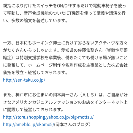
親指に取り付けたスイッチをON/OFFするだけで電動車椅子を使っ
て移動し、音声合成機能のついたICT機器を使って講義や講演を行
い、多数の論文を著述しています。
一方、日本にもホーキング博士に負けず劣らないアクティヴな方々
がたくさんいらっしゃいます。愛知県の佐藤仙務さん（脊髄性筋萎
縮症）は特別支援学校を卒業後、働きたくても働ける場が無いこと
に発奮して、ホームページ制作や名刺作成を主事業とした株式会社
仙拓を設立・経営しておられます。
http://sen-taku.co.jp/
また、神戸市にお住まいの岡本興一さん（ＡＬＳ）は、ご自身が好
きなアメリカンカジュアルファッションのお店をインターネット上
に開設して経営しておられます。
http://store.shopping.yahoo.co.jp/big-mottsu/
http://ameblo.jp/okamo5/
(岡本さんのブログ）