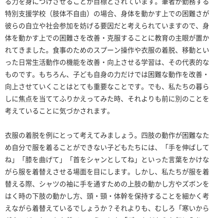
る力を身につけさせることが目標とされています。筆者が勤務する
特別支援学校（肢体不自由）の場合、身体を動かす上での困難さが
彼らの自立や社会参加を妨げる要因だと考えられていますので、身
体を動かす上での困難さを改善・克服することに教育の主眼が置か
れてきました。食事のためのスプーン操作や衣服の着脱、移動とい
った日常生活動作の機能を改善・向上させる学習は、その代表的な
ものです。もちろん、子ども自身の力だけでは困難な動作を改善・
向上させていくことはとても重要なことです。でも、私たちの暮ら
しに焦点を当ててふりかえってみた時、それよりも前に別のことを
考えていることに気づかされます。
衣服の着脱を例にとって考えてみましょう。四肢の動作が困難なた
め自分で服を着ることができない子どもたちには、「手を伸ばして
ね」「膝を曲げて」「首をシャンとしてね」といった言葉をかけな
がら服を着替えさせる場面を目にします。しかし、私たちが服を着
替える際、シャツの袖に手を通すための上肢の動かし方やズボンを
はく時の下肢の動かし方、頭・頸・体幹を保持することを細かく考
えながら着替えているでしょうか？それよりも、むしろ「寒いから