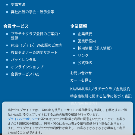
受講方法
弊社出展の学会・展示会等
会員サービス
企業情報
プラチナクラブ会員のご案内・
企業概要
登録
営業所案内
Ptile（プチレ）Web版のご案内
採用情報（求人情報）
教育セミナー＆訪問サポート
リンク
パッとレンタル
公式SNS
オンラインショップ
お問い合わせ
会員サービスFAQ
カートを見る
KAWAMURAプラチナクラブ会員規約
特定商取引に関する法律に基づく表記
個人情報保護方針
当社ウェブサイトでは、 Cookieを使用してサイトの稼働状況を確認し、お客さまにご満
ISO9001
足いただけるウェブサイトにするための改善や構築を行っています。
健康経営優良法人認定
プライバシーポリシー
に基づいたデータの取得と利用に同意をいただくことで、お客さ
まのご利用状況を確認し、興味・関心に合った表示や情報提供を行う場合があります。
また、ウェブサイトやブラウザの利便性が向上し、お客さまがさまざまな機能をご利用
いただくことができます。