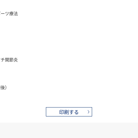
ト
ポーツ療法
マチ関節炎
植後）
印刷する