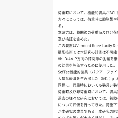
荷重時において、機能的装具がAC
方々にとっては、荷重時に膝靱帯や
る。
本研究は、膝関節の荷重時及び非荷重
及び検証を含めた。
この装置はVermont Knee La
撮影技術では本研究の計測は不可能
VKLDはA-P方向の膝関節の弛緩
の効果を評価するために使用した。
SofTec機能的装具（バウアーフ
大幅な軽減を生み出した（図1；p=.
同様に、荷重時においても装具非装着時
荷重時及び非荷重時において、装具装
過去の様々な研究においては、被験
について評価を行ってきた。荷重下
が本研究の成果である。本研究の結
的なずれ等）が大きく軽減し、その