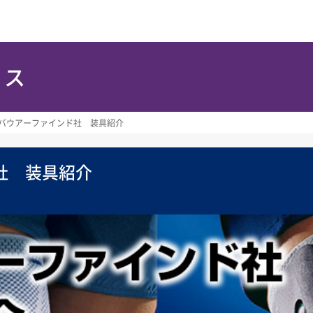
ース
バウアーファインド社 装具紹介
社 装具紹介