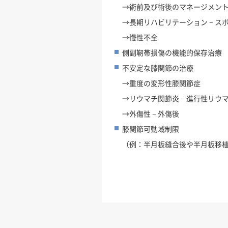
→術前及び術後のマネージメン
→長期リハビリテーション − ス
→慢性不全
側副靭帯損傷の機能的保存治療
不安定な膝関節の治療
→重度の変形性膝関節症
→リウマチ関節炎 − 進行性リウ
→外傷性 − 外傷後
膝関節可動域制限
（例：半月板縫合後や半月板移