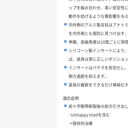
ップを組み合わせ、高い安定性
動作を妨げるような悪影響を与
内外側のアルミ製支柱はアナトミカ
を内外側とも個別に見つけ出す、
伸展、屈曲角度は10度ごとに制
シリコーン製インサートにより
ば、装具は常に正しいポジショ
インサートはパテラを安定化し
側方逸脱を抑えます。
装具の着脱をできるだけ単純化
適応症例
前十字靭帯断裂後の前方引き出
−Unhappy triadを含む
→保存的治療