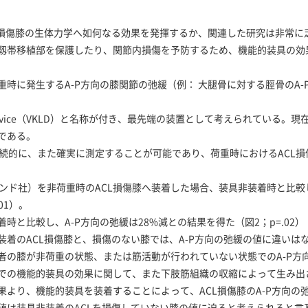
L損傷膝の生体力学へ如何なる効果を発揮するか、関連した研究は非常に
靱帯移植部を保護したり、関節内損傷を予防するため、機能的装具の効
時に発生するA-P方向の膝関節の弛緩（例： 大腿骨に対する脛骨のA
xity Device（VKLD）と名称が付き、最先端の装置として考えられている。
である。
を継続的に、また確実に測定することが可能であり、荷重時におけるACL損
ァインド社）を非荷重時のACL損傷膝へ装着した場合、装具非装着時と比較し
01）。
と比較し、A-P方向の弛緩は28%減との結果を得た（図2；p=.02）
着のACL損傷膝と、損傷のない膝では、A-P方向の弛緩の値に違いは
者の膝が非荷重の状態、または筋活動が行われていない状態でのA-P方
での機能的装具の効果に関して、また下肢筋組織の収縮によって生み出
果より、機能的装具を装着することによって、ACL損傷膝のA-P方向の
値は装具非装着のACLを損傷していない膝の値に迫ると考えられると言