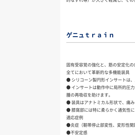
ゲニュｔｒａｉｎ
固有受容覚の強化と、筋の安定化の
全てにおいて革新的な多機能装具
● シリコーン製円形インサートは
● インサートは動作中に局所的圧
腫の再吸収を助けます。
● 装具はアナトミカル形状で、痛
● 膝窩部には特に柔らかく通気性
適応症例
●炎症（靭帯停止部変性、変形性関
●不安定感