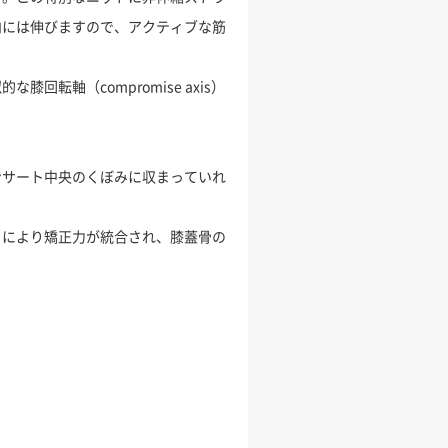
向には伸びますので、アクティブな筋
軸（compromise axis）
ンサート中央のくぼみに収まっていれ
トにより矯正力が統合され、膝蓋骨の