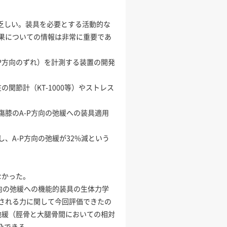
乏しい。装具を必要とする活動的な
果についての情報は非常に重要であ
-P方向のずれ）を計測する装置の開発
現在の関節計（KT-1000等）やストレス
傷膝のA-P方向の弛緩への装具適用
、A-P方向の弛緩が32%減という
なかった。
向の弛緩への機能的装具の生体力学
される力に関して今回評価できたの
弛緩（脛骨と大腿骨間においての相対
及できる。