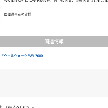
WW試乗以外にに長下肢装具、短下肢装具、体幹装具などもご
医療従事者の皆様
関連情報
ウェルウォーク WW-2000』
上、お申込みください。