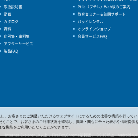
取扱説明書
Ptile（プチレ）Web版のご案内
動画
教育セミナー＆訪問サポート
カタログ
パッとレンタル
資料
オンラインショップ
症例集・事例集
会員サービスFAQ
アフターサービス
製品FAQ
を確認し、お客さまにご満足いただけるウェブサイトにするための改善や構築を行ってい
だくことで、お客さまのご利用状況を確認し、興味・関心に合った表示や情報提供
© 2017 Pacific Supply Co.,Ltd.
コンテンツの無断使用・転載を禁じます。
まな機能をご利用いただくことができます。
ternet Explorer 10以上 、FireFox,Chrome最新版 、iOS 10以上・Android