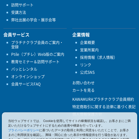
訪問サポート
受講方法
弊社出展の学会・展示会等
会員サービス
企業情報
プラチナクラブ会員のご案内・
企業概要
登録
営業所案内
Ptile（プチレ）Web版のご案内
採用情報（求人情報）
教育セミナー＆訪問サポート
リンク
パッとレンタル
公式SNS
オンラインショップ
お問い合わせ
会員サービスFAQ
カートを見る
KAWAMURAプラチナクラブ会員規約
特定商取引に関する法律に基づく表記
個人情報保護方針
当社ウェブサイトでは、 Cookieを使用してサイトの稼働状況を確認し、お客さまにご満
ISO9001
足いただけるウェブサイトにするための改善や構築を行っています。
健康経営優良法人認定
プライバシーポリシー
に基づいたデータの取得と利用に同意をいただくことで、お客さ
まのご利用状況を確認し、興味・関心に合った表示や情報提供を行う場合があります。