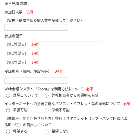
後日見積-請求
参加総人数
必須
（実技・聴講含めた総人数を記載してください）
参加希望日
（第1希望日）
必須
（第2希望日）
必須
（第3希望日）
必須
受講場所（病院、施設名等）
必須
Web会議システム『Zoom』を利用方法について
必須
理解しています
弊社担当者からの説明を希望
インターネットへの接続可能なパソコン・タブレット等の準備について
必須
準備可能
準備不可能
（準備不可能と回答された方）弊社よりタブレット（ソフトバンク回線によ
るiPad🄬）の貸出しについて
希望する
希望しない