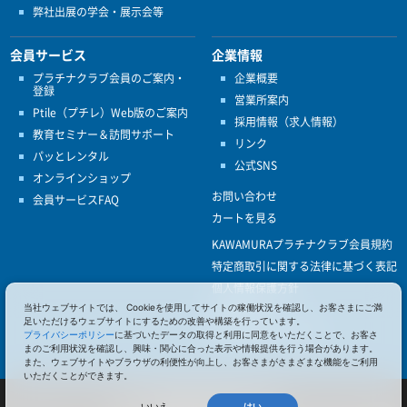
弊社出展の学会・展示会等
会員サービス
企業情報
プラチナクラブ会員のご案内・
企業概要
登録
営業所案内
Ptile（プチレ）Web版のご案内
採用情報（求人情報）
教育セミナー＆訪問サポート
リンク
パッとレンタル
公式SNS
オンラインショップ
お問い合わせ
会員サービスFAQ
カートを見る
KAWAMURAプラチナクラブ会員規約
特定商取引に関する法律に基づく表記
個人情報保護方針
当社ウェブサイトでは、 Cookieを使用してサイトの稼働状況を確認し、お客さまにご満
ISO9001
足いただけるウェブサイトにするための改善や構築を行っています。
健康経営優良法人認定
プライバシーポリシー
に基づいたデータの取得と利用に同意をいただくことで、お客さ
まのご利用状況を確認し、興味・関心に合った表示や情報提供を行う場合があります。
また、ウェブサイトやブラウザの利便性が向上し、お客さまがさまざまな機能をご利用
いただくことができます。
© 2017 Pacific Supply Co.,Ltd.
いいえ
はい