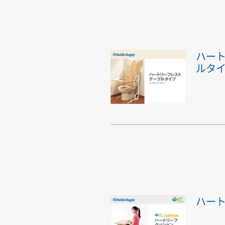
ハー
ルタ
ハー