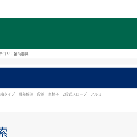
ト
テゴリ：補助器具
縮タイプ 段差解消 段差 車椅子 2段式スロープ アルミ
索