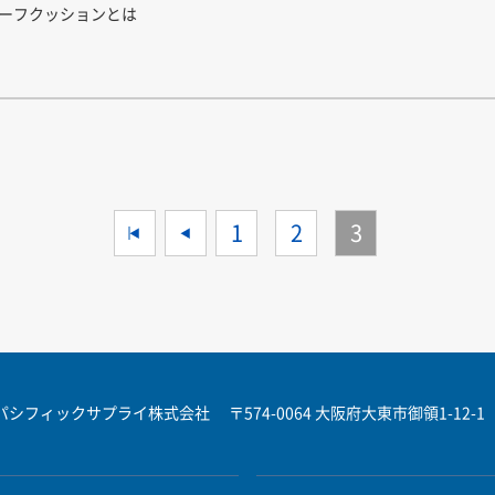
ーフクッションとは
<<
<
1
2
3
パシフィックサプライ株式会社
〒574-0064 大阪府大東市御領1-12-1