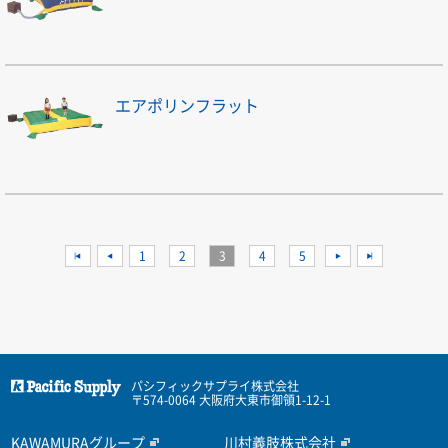
エアポリンフラット
<<
<
1
2
3
4
5
>
>>
パシフィックサプライ株式会社
〒574-0064 大阪府大東市御領1-12-1
KAWAMURAグループ
川村義肢株式会社