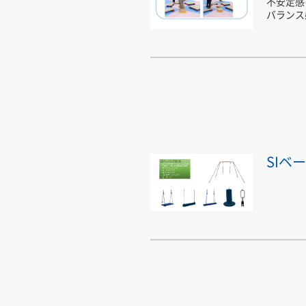
不安定感
バランス
SIベ