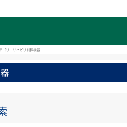
ト
テゴリ：リハビリ訓練機器
機器
索