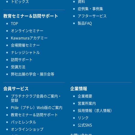
トピックス
資料
症例集・事例集
教育セミナー＆訪問サポート
アフターサービス
製品FAQ
TOP
オンラインセミナー
Kawamuraアカデミー
会場開催セミナー
ナレッジシャトル
訪問サポート
受講方法
弊社出展の学会・展示会等
会員サービス
企業情報
プラチナクラブ会員のご案内・
企業概要
登録
営業所案内
Ptile（プチレ）Web版のご案内
採用情報（求人情報）
教育セミナー＆訪問サポート
リンク
パッとレンタル
公式SNS
オンラインショップ